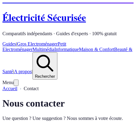
Électricité Sécurisée
Comparatifs indépendants · Guides d'experts · 100% gratuit
Guides
|
Gros Electroménager
Petit
Electroménager
Multimédia
Informatique
Maison & Confort
Beauté &
Santé
|
A propos
|
Rechercher
Menu
Accueil
Contact
Nous contacter
Une question ? Une suggestion ? Nous sommes à votre écoute.