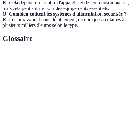
R:
Cela dépend du nombre d'appareils et de leur consommation,
mais cela peut suffire pour des équipements essentiels.
Q: Combien coûtent les systèmes d'alimentation sécurisée ?
R:
Les prix varient considérablement, de quelques centaines à
plusieurs milliers d'euros selon le type.
Glossaire
Terme
Définition
Un système d'alimentation sans interruption
UPS
protégeant les appareils des coupures de courant.
Un appareil produisant de l'électricité à partir de
Groupe
carburant, souvent utilisé pour des situations
électrogène
d'urgence.
Batterie de
Un dispositif qui stocke de l'énergie pour alimenter
secours
des appareils durant une coupure.