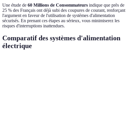
Une étude de
60 Millions de Consommateurs
indique que près de
25 % des Français ont déjà subi des coupures de courant, renforçant
l'argument en faveur de l'utilisation de systèmes d'alimentation
sécurisés. En prenant ces étapes au sérieux, vous minimiserez les
risques d'interruptions inattendues.
Comparatif des systèmes d'alimentation
électrique
Critère
Groupe électrogène
UPS
Batterie de se
Coût d'achat
Élevé
Modéré
Varie
Courte
Autonomie
Longue durée
durée
Variable (jours
(heures)