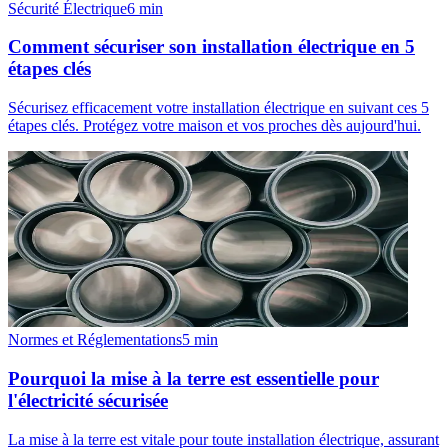
Sécurité Électrique
6
min
Comment sécuriser son installation électrique en 5
étapes clés
Sécurisez efficacement votre installation électrique en suivant ces 5
étapes clés. Protégez votre maison et vos proches dès aujourd'hui.
Normes et Réglementations
5
min
Pourquoi la mise à la terre est essentielle pour
l'électricité sécurisée
La mise à la terre est vitale pour toute installation électrique, assurant