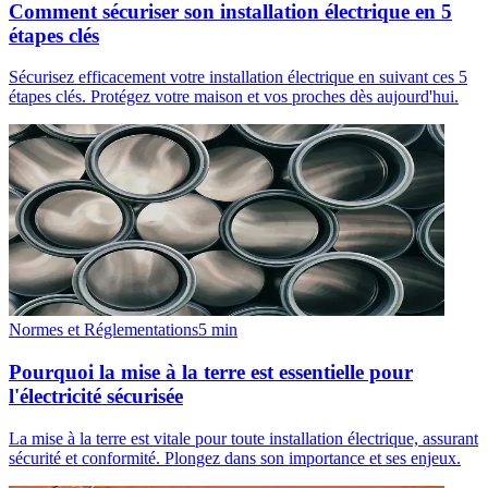
Comment sécuriser son installation électrique en 5
étapes clés
Sécurisez efficacement votre installation électrique en suivant ces 5
étapes clés. Protégez votre maison et vos proches dès aujourd'hui.
Normes et Réglementations
5
min
Pourquoi la mise à la terre est essentielle pour
l'électricité sécurisée
La mise à la terre est vitale pour toute installation électrique, assurant
sécurité et conformité. Plongez dans son importance et ses enjeux.