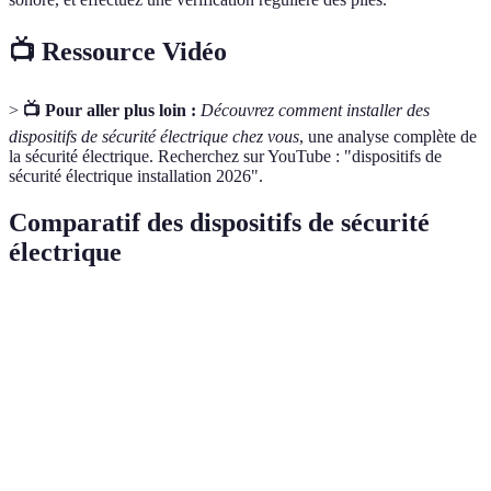
📺 Ressource Vidéo
>
📺 Pour aller plus loin :
Découvrez comment installer des
dispositifs de sécurité électrique chez vous
, une analyse complète de
la sécurité électrique. Recherchez sur YouTube : "dispositifs de
sécurité électrique installation 2026".
Comparatif des dispositifs de sécurité
électrique
Dispositif
Avantages
Inconvénients
Verdict
Protection
Coût
Disjoncteur
contre les
d'installation
Indispensable
différentiel
fuites
initial élevé
Utile pour
Simple et
Remplacement
Fusible
circuits