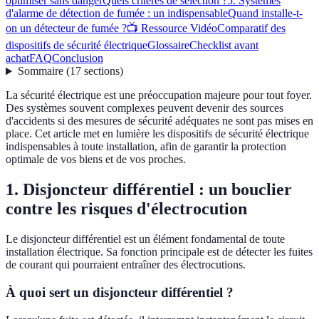
optimiser sans danger
Quels critères de sélection ?
5. Systèmes
d'alarme de détection de fumée : un indispensable
Quand installe-t-
on un détecteur de fumée ?
📺 Ressource Vidéo
Comparatif des
dispositifs de sécurité électrique
Glossaire
Checklist avant
achat
FAQ
Conclusion
Sommaire
(
17
sections
)
La sécurité électrique est une préoccupation majeure pour tout foyer.
Des systèmes souvent complexes peuvent devenir des sources
d'accidents si des mesures de sécurité adéquates ne sont pas mises en
place. Cet article met en lumière les dispositifs de sécurité électrique
indispensables à toute installation, afin de garantir la protection
optimale de vos biens et de vos proches.
1. Disjoncteur différentiel : un bouclier
contre les risques d'électrocution
Le disjoncteur différentiel est un élément fondamental de toute
installation électrique. Sa fonction principale est de détecter les fuites
de courant qui pourraient entraîner des électrocutions.
À quoi sert un disjoncteur différentiel ?