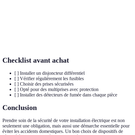
différentiel
de courant.
Élément de protection qui interrompt le circuit
Fusible
en cas de surcharge.
Accessoire permettant de brancher plusieurs
Multiprise
appareils sur une seule prise.
Checklist avant achat
[ ] Installer un disjoncteur différentiel
[ ] Vérifier régulièrement les fusibles
[ ] Choisir des prises sécurisées
[ ] Opté pour des multiprises avec protection
[ ] Installer des détecteurs de fumée dans chaque pièce
Conclusion
Prendre soin de la sécurité de votre installation électrique est non
seulement une obligation, mais aussi une démarche essentielle pour
éviter les accidents domestiques. Un bon choix de dispositifs de