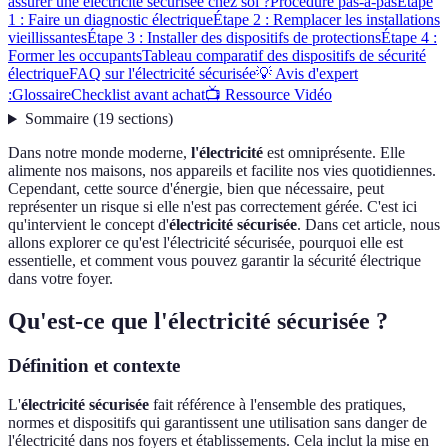
assurer une électricité sécurisée chez soi ?
Procédure pas-à-pas
Étape
1 : Faire un diagnostic électrique
Étape 2 : Remplacer les installations
vieillissantes
Étape 3 : Installer des dispositifs de protections
Étape 4 :
Former les occupants
Tableau comparatif des dispositifs de sécurité
électrique
FAQ sur l'électricité sécurisée
💡 Avis d'expert
:
Glossaire
Checklist avant achat
📺 Ressource Vidéo
Sommaire
(
19
sections
)
Dans notre monde moderne,
l'électricité
est omniprésente. Elle
alimente nos maisons, nos appareils et facilite nos vies quotidiennes.
Cependant, cette source d'énergie, bien que nécessaire, peut
représenter un risque si elle n'est pas correctement gérée. C'est ici
qu'intervient le concept d'
électricité sécurisée
. Dans cet article, nous
allons explorer ce qu'est l'électricité sécurisée, pourquoi elle est
essentielle, et comment vous pouvez garantir la sécurité électrique
dans votre foyer.
Qu'est-ce que l'électricité sécurisée ?
Définition et contexte
L'
électricité sécurisée
fait référence à l'ensemble des pratiques,
normes et dispositifs qui garantissent une utilisation sans danger de
l'électricité dans nos foyers et établissements. Cela inclut la mise en