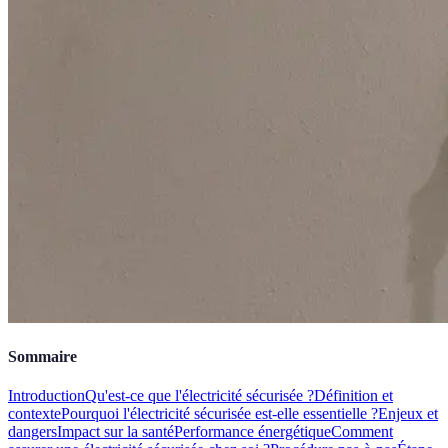
Sommaire
Introduction
Qu'est-ce que l'électricité sécurisée ?
Définition et
contexte
Pourquoi l'électricité sécurisée est-elle essentielle ?
Enjeux et
dangers
Impact sur la santé
Performance énergétique
Comment