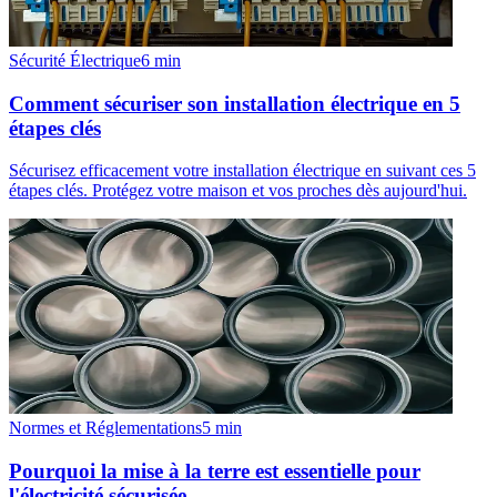
Sécurité Électrique
6
min
Comment sécuriser son installation électrique en 5
étapes clés
Sécurisez efficacement votre installation électrique en suivant ces 5
étapes clés. Protégez votre maison et vos proches dès aujourd'hui.
Normes et Réglementations
5
min
Pourquoi la mise à la terre est essentielle pour
l'électricité sécurisée