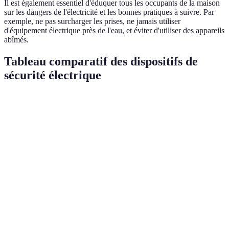
Il est également essentiel d'éduquer tous les occupants de la maison
sur les dangers de l'électricité et les bonnes pratiques à suivre. Par
exemple, ne pas surcharger les prises, ne jamais utiliser
d'équipement électrique près de l'eau, et éviter d'utiliser des appareils
abîmés.
Tableau comparatif des dispositifs de
sécurité électrique
Dispositif
Fonctionnalité
Coût estimé
Efficacité
Disjoncteur
Coupe le courant
Très
50-150 EUR
différentiel
en cas de fuite
haute
Prises avec
Évite les risques
10-30 EUR
Haute
protection
d'électrocution
Alarme
Alerte en cas de
30-100 EUR
Élevée
incendie
départ de feu