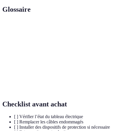
Glossaire
Terme
Définition
Appareil qui coupe le courant en cas de surcharge
Disjoncteur
ou de court-circuit.
Tableau
Boîtier qui répartit l'électricité dans une habitation,
électrique
souvent placé à l'entrée.
Répartition uniforme des charges électriques pour
Équilibrage
éviter les surcharges.
Checklist avant achat
[ ] Vérifier l’état du tableau électrique
[ ] Remplacer les câbles endommagés
[ ] Installer des dispositifs de protection si nécessaire