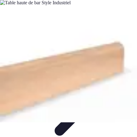
Électricité Sécurisée
Sécurité électrique
Audit et Sécurité
Sécurité Électrique
Prévention
des risques électriques
Tendances et Innovations
Électricité Sécurisée