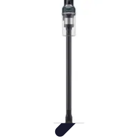
Électricité Sécurisée
Sécurité électrique
Audit et Sécurité
Sécurité Électrique
Prévention
des risques électriques
Tendances et Innovations
Électricité Sécurisée