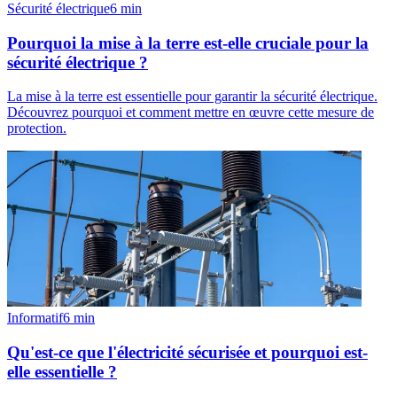
Sécurité électrique
6
min
Pourquoi la mise à la terre est-elle cruciale pour la
sécurité électrique ?
La mise à la terre est essentielle pour garantir la sécurité électrique.
Découvrez pourquoi et comment mettre en œuvre cette mesure de
protection.
Informatif
6
min
Qu'est-ce que l'électricité sécurisée et pourquoi est-
elle essentielle ?