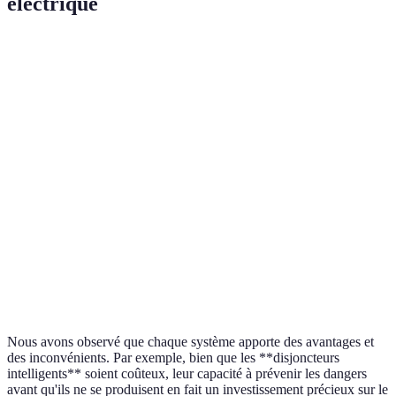
électrique
Système
Caractéristiques
Avantages
Inconvénients
Détection des
Sécurité
Disjoncteurs
fuites,
Coût initial
accrue,
intelligents
contrôlable par
élevé
réactivité
app
Systèmes
Alertes en temps
Tranquillité
Risque de
d'alarme
réel
d'esprit
fausse alarme
Prévention
Détecteurs
Détection de
Entretien
des
de fumée
courant anormal
régulier requis
incendies
Nous avons observé que chaque système apporte des avantages et
des inconvénients. Par exemple, bien que les **disjoncteurs
intelligents** soient coûteux, leur capacité à prévenir les dangers
avant qu'ils ne se produisent en fait un investissement précieux sur le