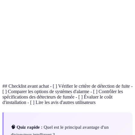
Terme
Définition
Disjoncteur
Appareil d'interruption de courant réactif aux
intelligent
anomalies électriques.
Système de
Ensemble de dispositifs pour protéger contre les
sécurité
dangers électriques.
Détection de
Technologie visant à détecter la présence de fumée
fumée
afin de prévenir les incendies.
## Checklist avant achat - [ ] Vérifier le critère de détection de fuite -
[ ] Comparer les options de systèmes d'alarme - [ ] Contrôler les
spécifications des détecteurs de fumée - [ ] Évaluer le coût
d'installation - [ ] Lire les avis d'autres utilisateurs
🧠 Quiz rapide :
Quel est le principal avantage d'un
disjoncteur intelligent ?