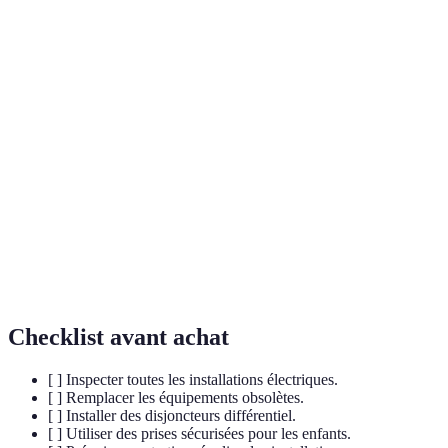
Terme
Définition
Appareil qui coupe automatiquement le courant en
Disjoncteur
cas de surcharge ou de court-circuit.
Mise à la
Pratique de sécurité qui relie les installations
terre
électriques au sol pour éviter les électrocutions.
Dispositif qui détecte une différence de courant
Protection
entre le conducteur et le neutre, interrompant le
différentielle
circuit en cas de fuite.
Checklist avant achat
[ ] Inspecter toutes les installations électriques.
[ ] Remplacer les équipements obsolètes.
[ ] Installer des disjoncteurs différentiel.
[ ] Utiliser des prises sécurisées pour les enfants.