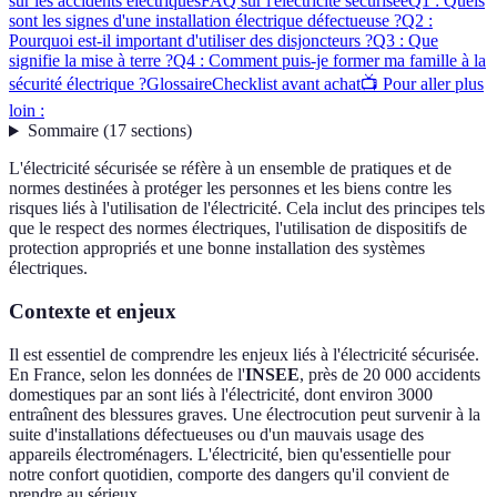
sur les accidents électriques
FAQ sur l'électricité sécurisée
Q1 : Quels
sont les signes d'une installation électrique défectueuse ?
Q2 :
Pourquoi est-il important d'utiliser des disjoncteurs ?
Q3 : Que
signifie la mise à terre ?
Q4 : Comment puis-je former ma famille à la
sécurité électrique ?
Glossaire
Checklist avant achat
📺 Pour aller plus
loin :
Sommaire
(
17
sections
)
L'électricité sécurisée se réfère à un ensemble de pratiques et de
normes destinées à protéger les personnes et les biens contre les
risques liés à l'utilisation de l'électricité. Cela inclut des principes tels
que le respect des normes électriques, l'utilisation de dispositifs de
protection appropriés et une bonne installation des systèmes
électriques.
Contexte et enjeux
Il est essentiel de comprendre les enjeux liés à l'électricité sécurisée.
En France, selon les données de l'
INSEE
, près de 20 000 accidents
domestiques par an sont liés à l'électricité, dont environ 3000
entraînent des blessures graves. Une électrocution peut survenir à la
suite d'installations défectueuses ou d'un mauvais usage des
appareils électroménagers. L'électricité, bien qu'essentielle pour
notre confort quotidien, comporte des dangers qu'il convient de
prendre au sérieux.