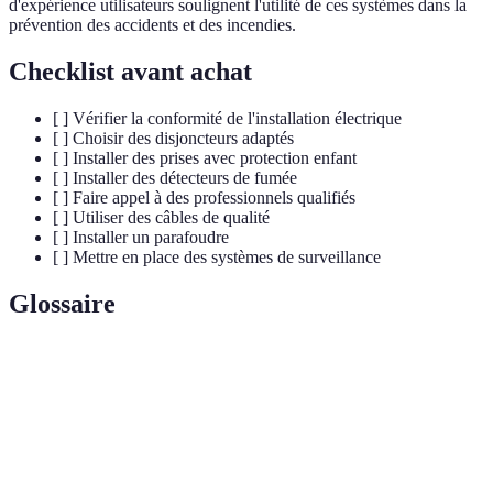
d'expérience utilisateurs soulignent l'utilité de ces systèmes dans la
prévention des accidents et des incendies.
Checklist avant achat
[ ] Vérifier la conformité de l'installation électrique
[ ] Choisir des disjoncteurs adaptés
[ ] Installer des prises avec protection enfant
[ ] Installer des détecteurs de fumée
[ ] Faire appel à des professionnels qualifiés
[ ] Utiliser des câbles de qualité
[ ] Installer un parafoudre
[ ] Mettre en place des systèmes de surveillance
Glossaire
Terme
Définition
Dispositif électrique qui protège un circuit en
Disjoncteur
interrompant le courant en cas de surcharge ou de
court-circuit.