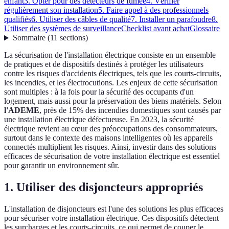
enfant
3. Opter pour des détecteurs de fumée
4. Vérifier
régulièrement son installation
5. Faire appel à des professionnels
qualifiés
6. Utiliser des câbles de qualité
7. Installer un parafoudre
8.
Utiliser des systèmes de surveillance
Checklist avant achat
Glossaire
Sommaire
(
11
sections
)
La sécurisation de l'installation électrique consiste en un ensemble
de pratiques et de dispositifs destinés à protéger les utilisateurs
contre les risques d'accidents électriques, tels que les courts-circuits,
les incendies, et les électrocutions. Les enjeux de cette sécurisation
sont multiples : à la fois pour la sécurité des occupants d'un
logement, mais aussi pour la préservation des biens matériels. Selon
l'ADEME
, près de 15% des incendies domestiques sont causés par
une installation électrique défectueuse. En 2023, la sécurité
électrique revient au cœur des préoccupations des consommateurs,
surtout dans le contexte des maisons intelligentes où les appareils
connectés multiplient les risques. Ainsi, investir dans des solutions
efficaces de sécurisation de votre installation électrique est essentiel
pour garantir un environnement sûr.
1. Utiliser des disjoncteurs appropriés
L'installation de disjoncteurs est l'une des solutions les plus efficaces
pour sécuriser votre installation électrique. Ces dispositifs détectent
les surcharges et les courts-circuits, ce qui permet de couper le