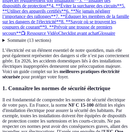
inspecter régulièrement son installation**
3. **Installer des
dispositifs de protection**
4. **Éviter la surcharge des circuits**
5.
**Utiliser des appareils certifiés**
6. **Ne jamais négliger
l’importance des rallonges**
7. **Éduquer les membres de la famille
sur les dangers de l'électricité**
8. **Savoir où se trouvent les
coupures de courant**
9. **Prévoir une trousse de premiers
secours**
📺 Ressource Vidéo
Checklist avant achat
Glossaire
Sommaire
(
13
sections
)
L’électricité est un élément essentiel de notre quotidien, mais elle
peut également représenter des dangers si elle n’est pas correctement
gérée. En 2026, les accidents domestiques liés à des installations
électriques inappropriées demeurent une préoccupation majeure.
Voici un guide complet sur les
meilleures pratiques électricité
sécurisée
pour protéger votre foyer.
1.
Connaître les normes de sécurité électrique
Il est fondamental de comprendre les normes de sécurité électrique
de votre pays. En France, la norme
NF C 15-100
définit les règles
d'installation électrique pour assurer la sécurité des habitants. Par
exemple, toutes les installations doivent être équipées de dispositifs
de protection contre les surtensions et les courts-circuits. Ne pas
respecter ces normes peut avoir des conséquences graves, allant des
incendies aux électrocutions. D'après une enquête de l'
UFC-Que