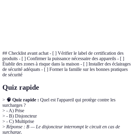
Câble
Conducteur qui transporte l'électricité d'un point A
électrique
à B.
Flux d'électrons permettant de faire fonctionner
Électricité
des appareils.
## Checklist avant achat - [ ] Vérifier le label de certification des
produits - [ ] Confirmer la puissance nécessaire des appareils - [ ]
Établir des zones à risque dans la maison - [ ] Installer des éclairages
de sécurité adéquats - [ ] Former la famille sur les bonnes pratiques
de sécurité
Quiz rapide
>
🧠 Quiz rapide :
Quel est l'appareil qui protège contre les
surcharges ?
> - A) Prise
> - B) Disjoncteur
> - C) Multiprise
>
Réponse : B — Le disjoncteur interrompt le circuit en cas de
surcharge.