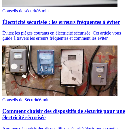
Conseils de sécurité
6
min
Électricité sécurisée : les erreurs fréquentes à éviter
Évitez les pièges courants en électricité sécurisée. Cet article vous
guide à travers les erreurs fréquentes et comment les éviter.
Conseils de Sécurité
6
min
Comment choisir des dispositifs de sécurité pour une
électricité sécurisée
Apprenez à choisir des dispositifs de sécurité électrique essentiels