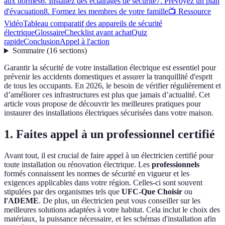
aux normes
6. Installez des éclairages de sécurité
7. Prévoyez un plan
d'évacuation
8. Formez les membres de votre famille
📺 Ressource
Vidéo
Tableau comparatif des appareils de sécurité
électrique
Glossaire
Checklist avant achat
Quiz
rapide
Conclusion
Appel à l'action
Sommaire
(
16
sections
)
Garantir la sécurité de votre installation électrique est essentiel pour
prévenir les accidents domestiques et assurer la tranquillité d'esprit
de tous les occupants. En 2026, le besoin de vérifier régulièrement et
d’améliorer ces infrastructures est plus que jamais d’actualité. Cet
article vous propose de découvrir les meilleures pratiques pour
instaurer des installations électriques sécurisées dans votre maison.
1. Faites appel à un professionnel certifié
Avant tout, il est crucial de faire appel à un électricien certifié pour
toute installation ou rénovation électrique. Les
professionnels
formés connaissent les normes de sécurité en vigueur et les
exigences applicables dans votre région. Celles-ci sont souvent
stipulées par des organismes tels que
UFC-Que Choisir
ou
l'ADEME
. De plus, un électricien peut vous conseiller sur les
meilleures solutions adaptées à votre habitat. Cela inclut le choix des
matériaux, la puissance nécessaire, et les schémas d'installation afin