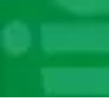
Électricité Sécurisée
Sécurité électrique
Audit et Sécurité
Sécurité Électrique
Prévention des 
Électricité Sécurisée