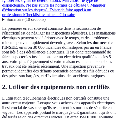
Ignorer les signes de détérioration
5. Mal choisir le type de
disjoncteurs
6. Ne pas suivre les normes de câblage
7. Manquer
d'éducation sur les risques
8. Éviter de faire appel à un
professionnel
Checklist avant achat
Glossaire
Sommaire
(
10
sections
)
La première erreur souvent commise dans la sécurisation de
l'électricité est de négliger les inspections régulières. Les installations
électriques peuvent se détériorer avec le temps, et des problèmes
mineurs peuvent rapidement devenir graves.
Selon les données de
l'INSEE
, environ 30 000 incendies domestiques par an en France
sont liés à des défaillances électriques. Il est donc recommandé de
faire inspecter les installations par un électricien qualifié tous les 5
ans, voire plus fréquemment si votre maison est ancienne ou si des
travaux ont été réalisés récemment. Une inspection préventive
permet d'identifier des défauts potentiels comme des fils dénudés ou
des prises surchargées, et d'éviter ainsi des accidents tragiques.
2. Utiliser des équipements non certifiés
L'utilisation d'équipements électriques non certifiés constitue une
autre erreur majeure. Lorsque vous achetez des appareils électriques,
il est crucial de s'assurer qu'ils respectent les normes de sécurité en
vigueur. Les appareils portant le marquage CE garantissent qu'ils ont
été testés selon des directives strictes. En effet,
l'ADEME
souligne