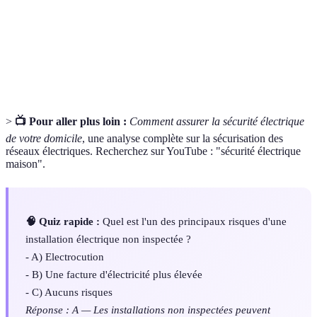
Norme NF C
Règlement qui définit les règles de sécurité pour
15-100
les installations électriques en France.
Blessure ou mort causée par le passage d'un
Électrocution
courant électrique à travers le corps.
>
📺 Pour aller plus loin :
Comment assurer la sécurité électrique
de votre domicile
, une analyse complète sur la sécurisation des
réseaux électriques. Recherchez sur YouTube : "sécurité électrique
maison".
🧠 Quiz rapide :
Quel est l'un des principaux risques d'une
installation électrique non inspectée ?
- A) Electrocution
- B) Une facture d'électricité plus élevée
- C) Aucuns risques
Réponse : A — Les installations non inspectées peuvent