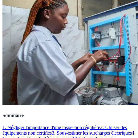
Sommaire
1. Négliger l'importance d'une inspection régulière
2. Utiliser des
équipements non certifiés
3. Sous-estimer les surcharges électriques
4.