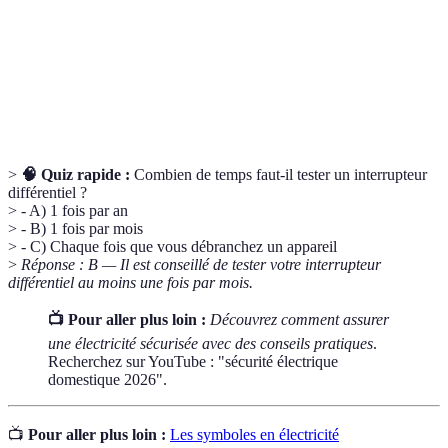
Interrupteur
Dispositif de sécurité interrompant le courant en
différentiel
cas de fuite électrique.
Appareil protégeant le circuit électrique en cas
Disjoncteur
de surcharge ou court-circuit.
>
🧠 Quiz rapide :
Combien de temps faut-il tester un interrupteur
différentiel ?
> - A) 1 fois par an
> - B) 1 fois par mois
> - C) Chaque fois que vous débranchez un appareil
>
Réponse : B — Il est conseillé de tester votre interrupteur
différentiel au moins une fois par mois.
📺 Pour aller plus loin :
Découvrez comment assurer
une électricité sécurisée avec des conseils pratiques
.
Recherchez sur YouTube : "sécurité électrique
domestique 2026".
📺
Pour aller plus loin :
Les symboles en électricité