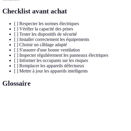
Checklist avant achat
[ ] Respecter les normes électriques
[ ] Vérifier la capacité des prises
[ ] Tester les dispositifs de sécurité
[ ] Installer correctement les équipements
[ ] Choisir un câblage adapté
[ ] S'assurer d'une bonne ventilation
[ ] Inspecter régulièrement les panneaux électriques
[ ] Informer les occupants sur les risques
[ ] Remplacer les appareils défectueux
[ ] Mettre à jour les appareils intelligents
Glossaire
Terme
Définition
Norme NF C
Norme française régissant les installations
15-100
électriques dans les bâtiments.