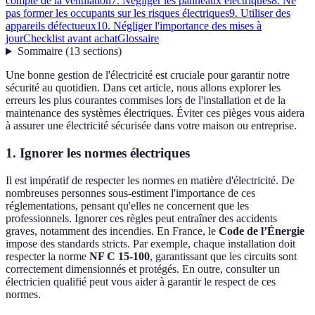
compte de la ventilation
7. Négliger les panneaux électriques
8. Ne
pas former les occupants sur les risques électriques
9. Utiliser des
appareils défectueux
10. Négliger l'importance des mises à
jour
Checklist avant achat
Glossaire
Sommaire
(
13
sections
)
Une bonne gestion de l'électricité est cruciale pour garantir notre
sécurité au quotidien. Dans cet article, nous allons explorer les
erreurs les plus courantes commises lors de l'installation et de la
maintenance des systèmes électriques. Éviter ces pièges vous aidera
à assurer une électricité sécurisée dans votre maison ou entreprise.
1. Ignorer les normes électriques
Il est impératif de respecter les normes en matière d'électricité. De
nombreuses personnes sous-estiment l'importance de ces
réglementations, pensant qu'elles ne concernent que les
professionnels. Ignorer ces règles peut entraîner des accidents
graves, notamment des incendies. En France, le
Code de l’Énergie
impose des standards stricts. Par exemple, chaque installation doit
respecter la norme
NF C 15-100
, garantissant que les circuits sont
correctement dimensionnés et protégés. En outre, consulter un
électricien qualifié peut vous aider à garantir le respect de ces
normes.