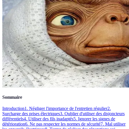
Sommaire
Introduction
1. Négliger l'importance de l'entretien régulier
2.
Surcharge des prises électriques
3. Oublier d'utiliser des disjoncteurs
différentiels
4. Utiliser des fils inadaptés
5. Ignorer les signes de
détérioration
6. Ne pas respecter les normes de sécurité
7. Mal utiliser