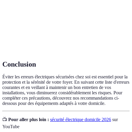
Disjoncteur
Dispositif qui coupe l'électricité en cas de fuite de
différentiel
courant.
Surcharge
Situation où une prise est utilisée au-delà de sa
électrique
capacité, entraînant un risque d'incendie.
Normes NF
Ensemble de règles de sécurité applicables aux
C 15-100
installations électriques en France.
Conclusion
Éviter les erreurs électriques sécurisées chez soi est essentiel pour la
protection et la sérénité de votre foyer. En suivant cette liste d'erreurs
courantes et en veillant à maintenir un bon entretien de vos
installations, vous diminuerez considérablement les risques. Pour
compléter ces précautions, découvrez nos recommandations ci-
dessous pour des équipements adaptés à votre domicile.
📺
Pour aller plus loin :
sécurité électrique domicile 2026
sur
YouTube