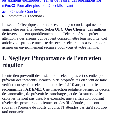
les appareils électriques
8. Tenter de réaliser des réparations soi-
même
📺 Pour aller plus loin :
Checklist avant
achat
Glossaire
Conclusion
Sommaire
(
13
sections
)
La sécurité électrique à domicile est un enjeu crucial qui ne doit
jamais être pris à la légère. Selon
UFC-Que Choisir
, des millions
de foyers utilisent quotidiennement de l'électricité sans prêter
attention à des erreurs qui peuvent compromettre leur sécurité. Cet
article vous propose une liste des erreurs électriques à éviter pour
assurer un environnement sécurisé pour vous et votre famille.
1. Négliger l'importance de l'entretien
régulier
L'entretien préventif des installations électriques est essentiel pour
prévenir des incidents. Beaucoup de propriétaires oublient de faire
vérifier leur système électrique tous les 5 à 10 ans, comme le
recommande
l'ADEME
. Une inspection régulière permet de déceler
des anomalies, de prévenir les surcharges, et de s'assurer que les
câblages ne sont pas usés. Par exemple, une vérification pourrait
révéler des prises trop anciennes ou des fils dénudés, qui sont
souvent à l'origine de courts-circuits. N’attendez pas qu’il soit trop
tard pour agir.