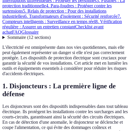
Interruptions différentielles : Protéger les personnes
3. Fusibles : La
protection traditionnelle
4. Para-foudres : Protéger contre les
surtensions
5. Relais de protection : Pour des installations
industrielles
6. Transformateurs d'isolement : Sécurité renforcée
7.
Compteurs intelligents : Surveillance en temps réel
8. Vérification
régulière : Assurer un entretien constant
Checklist avant
achat
FAQ
Glossaire
Sommaire
(
12
sections
)
L'électricité est omniprésente dans nos vies quotidiennes, mais elle
peut également représenter un danger si elle n'est pas correctement
protégée. Les dispositifs de protection électrique sont cruciaux pour
garantir la sécurité de vos installations. Cet article met en lumière les
outils et équipements essentiels à considérer pour réduire les risques
d'accidents électriques.
1. Disjoncteurs : La première ligne de
défense
Les disjoncteurs sont des dispositifs indispensables dans tout tableau
électrique. Ils protègent les installations contre les surcharges and les
courts-circuits, garantissant ainsi la sécurité des circuits électriques.
En cas de détection d'une anomalie, le disjoncteur se déclenche et
coupe l'alimentation, ce qui évite des dommages coûteux et