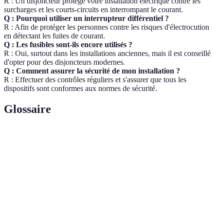
R : Un disjoncteur protège votre installation électrique contre les
surcharges et les courts-circuits en interrompant le courant.
Q : Pourquoi utiliser un interrupteur différentiel ?
R : Afin de protéger les personnes contre les risques d'électrocution
en détectant les fuites de courant.
Q : Les fusibles sont-ils encore utilisés ?
R : Oui, surtout dans les installations anciennes, mais il est conseillé
d'opter pour des disjoncteurs modernes.
Q : Comment assurer la sécurité de mon installation ?
R : Effectuer des contrôles réguliers et s'assurer que tous les
dispositifs sont conformes aux normes de sécurité.
Glossaire
Terme
Définition
Appareil qui interrompt le courant lors d'une
Disjoncteur
anomalie électrique.
Interrupteur
Dispositif qui détecte les fuites de courant pour
différentiel
protéger les personnes.