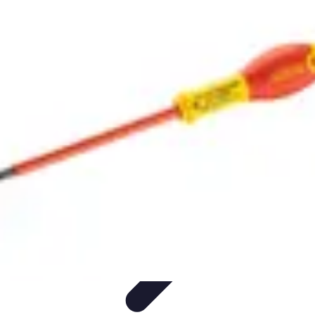
Électricité Sécurisée
Sécurité électrique
Audit et Sécurité
Sécurité Électrique
Prévention
des risques électriques
Tendances et Innovations
Électricité Sécurisée