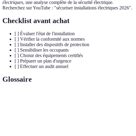
électriques
, une analyse complète de la sécurité électrique.
Recherchez sur YouTube : "sécuriser installations électriques 2026".
Checklist avant achat
[ ] Évaluer l'état de l'installation
[ ] Vérifier la conformité aux normes
[ ] Installer des dispositifs de protection
[ ] Sensibiliser les occupants
[ ] Choisir des équipements certifiés
[ ] Préparer un plan d'urgence
[ ] Effectuer un audit annuel
Glossaire
Terme
Définition
Dispositif qui interrompt le courant lors de
Disjoncteur
surcharges ou courts-circuits.
Risque de
Événement où le courant suit un chemin non