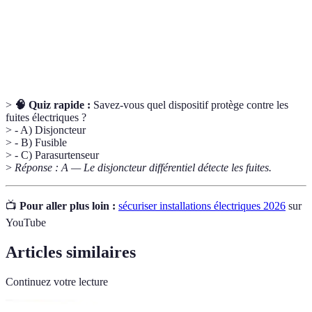
court-circuit
prévu, provoquant des dommages.
Norme française garantissant que les installations
Norme NF
respectent des critères de sécurité.
>
🧠 Quiz rapide :
Savez-vous quel dispositif protège contre les
fuites électriques ?
> - A) Disjoncteur
> - B) Fusible
> - C) Parasurtenseur
>
Réponse : A — Le disjoncteur différentiel détecte les fuites.
📺
Pour aller plus loin :
sécuriser installations électriques 2026
sur
YouTube
Articles similaires
Continuez votre lecture