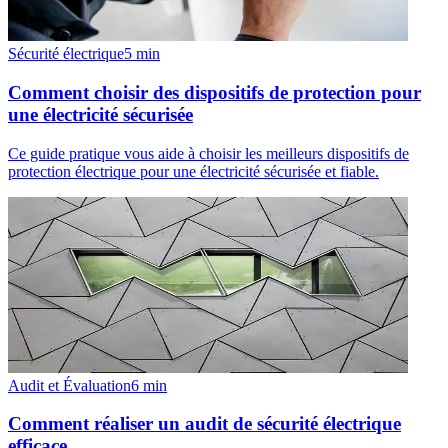
Sécurité électrique
5
min
Comment choisir des dispositifs de protection pour
une électricité sécurisée
Ce guide pratique vous aide à choisir les meilleurs dispositifs de
protection électrique pour une électricité sécurisée et fiable.
Audit et Évaluation
6
min
Comment réaliser un audit de sécurité électrique
efficace