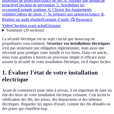
dispositifs de protection
Astuce de pro :
4. Adopter une démarche
proactive
Checklist de prévention :
5. Sensibiliser les
occupants
Exemple pratique :
6. Choisir des équipements
certifiés
Critères de choix :
7. Se préparer aux urgences
Astuce :
8.
Réaliser un audit régulier
Exemple d’audit :
📺 Ressource
Vidéo
Checklist avant achat
Glossaire
Sommaire
(
20
sections
)
La sécurité électrique est un sujet crucial que beaucoup de
propriétaires sous-estiment.
Sécuriser vos installations électriques
n'est pas seulement une obligation réglementaire, mais aussi une
nécessité pour protéger votre famille et vos biens. Dans cet article,
nous vous guidons à travers un processus simple et efficace pour
assurer la sécurité de votre installation électrique, en 8 étapes faciles.
1. Évaluer l'état de votre installation
électrique
Avant de commencer toute mise à niveau, il est important de faire un
état des lieux de votre installation électrique existante. Cela inclut la
vérification des fils, des prises, des disjoncteurs et des tableaux
électriques. Regardez les signes d'usure, comme des fils dénudés ou
des prises qui chauffent trop.