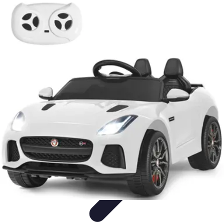
Électricité Sécurisée
Sécurité électrique
Audit et Sécurité
Sécurité Électrique
Prévention
des risques électriques
Tendances et Innovations
Électricité Sécurisée