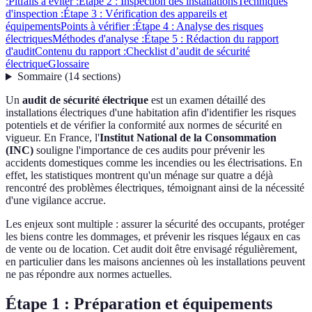
:
Pitfalls à éviter :
Étape 2 : Inspection des installations
Techniques
d'inspection :
Étape 3 : Vérification des appareils et
équipements
Points à vérifier :
Étape 4 : Analyse des risques
électriques
Méthodes d'analyse :
Étape 5 : Rédaction du rapport
d'audit
Contenu du rapport :
Checklist d’audit de sécurité
électrique
Glossaire
Sommaire
(
14
sections
)
Un
audit de sécurité électrique
est un examen détaillé des
installations électriques d'une habitation afin d'identifier les risques
potentiels et de vérifier la conformité aux normes de sécurité en
vigueur. En France, l'
Institut National de la Consommation
(INC)
souligne l'importance de ces audits pour prévenir les
accidents domestiques comme les incendies ou les électrisations. En
effet, les statistiques montrent qu'un ménage sur quatre a déjà
rencontré des problèmes électriques, témoignant ainsi de la nécessité
d'une vigilance accrue.
Les enjeux sont multiple : assurer la sécurité des occupants, protéger
les biens contre les dommages, et prévenir les risques légaux en cas
de vente ou de location. Cet audit doit être envisagé régulièrement,
en particulier dans les maisons anciennes où les installations peuvent
ne pas répondre aux normes actuelles.
Étape 1 : Préparation et équipements