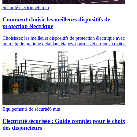
Sécurité électrique
6
min
Comment choisir les meilleurs dispositifs de
protection électrique
Choisissez les meilleurs dispositifs de protection électrique avec
notre guide pratique détaillant étapes, conseils et erreurs à éviter.
Équipements de sécurité
6
min
Électricité sécurisée : Guide complet pour le choix
des disjoncteurs