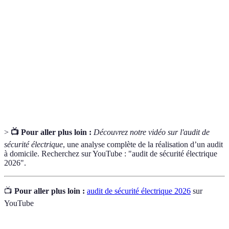
Évaluation de la conformité et de la sécurité
Audit électrique
des installations électriques d'un bâtiment.
Appareil de sécurité qui coupe le courant en
Disjoncteur
cas de surcharge.
DDR (Disjoncteur
Dispositif de protection contre les risques
à courant
d'électrocution.
résiduel)
>
📺 Pour aller plus loin :
Découvrez notre vidéo sur l'audit de
sécurité électrique
, une analyse complète de la réalisation d’un audit
à domicile. Recherchez sur YouTube : "audit de sécurité électrique
2026".
📺
Pour aller plus loin :
audit de sécurité électrique 2026
sur
YouTube