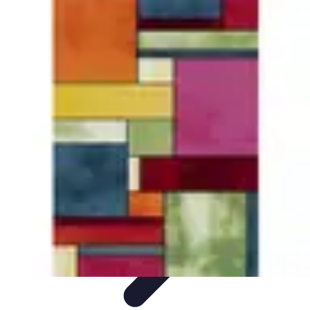
Électricité Sécurisée
Sécurité électrique
Audit et Sécurité
Sécurité Électrique
Prévention
des risques électriques
Tendances et Innovations
Électricité Sécurisée