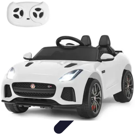
Électricité Sécurisée
Sécurité électrique
Audit et Sécurité
Sécurité Électrique
Prévention
des risques électriques
Tendances et Innovations
Électricité Sécurisée