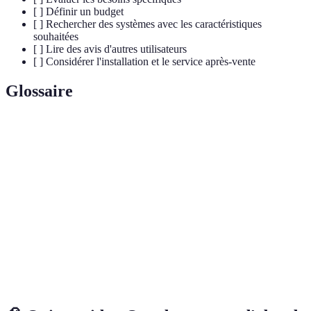
[ ] Définir un budget
[ ] Rechercher des systèmes avec les caractéristiques
souhaitées
[ ] Lire des avis d'autres utilisateurs
[ ] Considérer l'installation et le service après-vente
Glossaire
Terme
Définition
Dispositif avertissant quand une intrusion est
Système d'alarme
détectée.
Caméra de
Appareil capturant des images d'une zone
surveillance
pour la sécurité.
Internet des objets, réseau d'appareils
IoT
connectés.