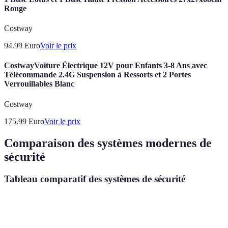
Rouge
Costway
94.99
Euro
Voir le prix
CostwayVoiture Électrique 12V pour Enfants 3-8 Ans avec
Télécommande 2.4G Suspension à Ressorts et 2 Portes
Verrouillables Blanc
Costway
175.99
Euro
Voir le prix
Comparaison des systèmes modernes de
sécurité
Tableau comparatif des systèmes de sécurité
Critère
Système A
Système B
Système C
Ve