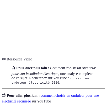
Dispositif électromécanique qui convertit le courant
Onduleur
continu en courant alternatif.
Mesure de la puissance maximale qu’un onduleur
Capacité
peut délivrer, exprimée en VA ou watts.
Durée pendant laquelle un onduleur peut maintenir
Autonomie
l'alimentation électrique en cas de coupure.
## Ressource Vidéo
📺 Pour aller plus loin :
Comment choisir un onduleur
pour son installation électrique
, une analyse complète
de ce sujet. Recherchez sur YouTube :
choisir un
.
onduleur électricité 2026
📺
Pour aller plus loin :
comment choisir un onduleur pour une
électricité sécurisée
sur YouTube