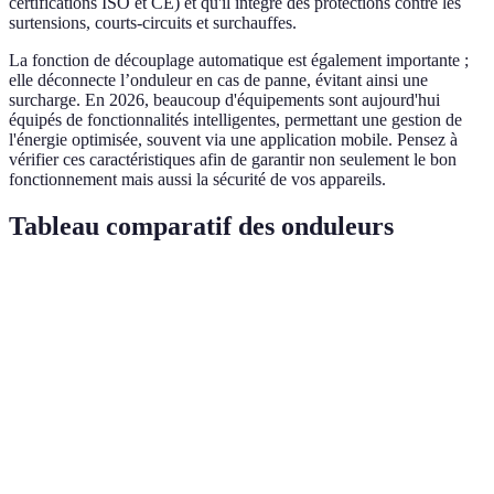
certifications ISO et CE) et qu'il intègre des protections contre les
surtensions, courts-circuits et surchauffes.
La fonction de découplage automatique est également importante ;
elle déconnecte l’onduleur en cas de panne, évitant ainsi une
surcharge. En 2026, beaucoup d'équipements sont aujourd'hui
équipés de fonctionnalités intelligentes, permettant une gestion de
l'énergie optimisée, souvent via une application mobile. Pensez à
vérifier ces caractéristiques afin de garantir non seulement le bon
fonctionnement mais aussi la sécurité de vos appareils.
Tableau comparatif des onduleurs
Critère
Onduleur Type A
Onduleur Type B
Onduleu
Onde sinusoïdale
Type
Onde modifiée
Hybride
pure
Capacité
1000
800
1200
(VA)
Autonomie