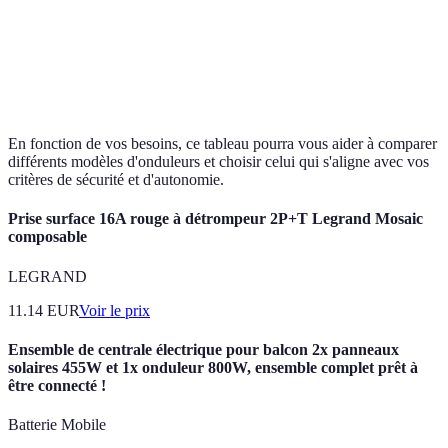
1 heure
30 minutes
2 heures
estimée
Niveau de
Élevé
Moyen
Élevé
sécurité
En fonction de vos besoins, ce tableau pourra vous aider à comparer
différents modèles d'onduleurs et choisir celui qui s'aligne avec vos
critères de sécurité et d'autonomie.
Prise surface 16A rouge à détrompeur 2P+T Legrand Mosaic
composable
LEGRAND
11.14
EUR
Voir le prix
Ensemble de centrale électrique pour balcon 2x panneaux
solaires 455W et 1x onduleur 800W, ensemble complet prêt à
être connecté !
Batterie Mobile