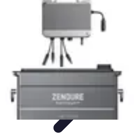
Électricité Sécurisée
Sécurité électrique
Audit et Sécurité
Sécurité Électrique
Prévention
des risques électriques
Tendances et Innovations
Électricité Sécurisée