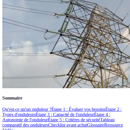
Sommaire
Qu'est-ce qu'un onduleur ?
Étape 1 : Évaluer vos besoins
Étape 2 :
Types d'onduleurs
Étape 3 : Capacité de l'onduleur
Étape 4 :
Autonomie de l'onduleur
Étape 5 : Critères de sécurité
Tableau
comparatif des onduleurs
Checklist avant achat
Glossaire
Ressource