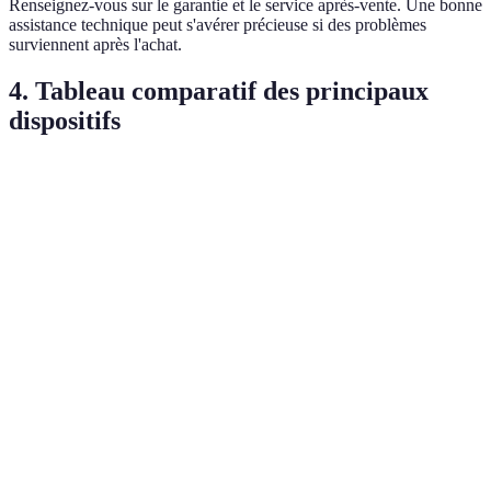
Renseignez-vous sur le garantie et le service après-vente. Une bonne
assistance technique peut s'avérer précieuse si des problèmes
surviennent après l'achat.
4. Tableau comparatif des principaux
dispositifs
Critère
Disjoncteur différentiel
Protection contre les su
Coût
50-150 €
50-100 €
Facilité
Facile
Modérée
d’installation
Niveau de
Élevé
Modéré
protection
Maintenance
Nulle
Régulière