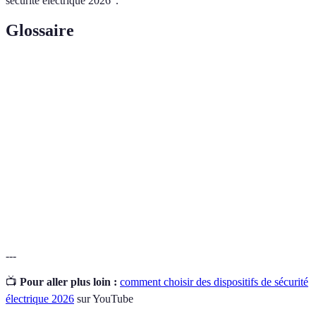
sécurité électrique 2026".
Glossaire
Terme
Définition
Dispositif qui protège un circuit électrique en cas de
Disjoncteur
surcharge.
Détecteur
Appareil qui détecte une fuite de courant, souvent
de fuite
en cas de danger.
Alarme
Système dont le rôle est de signaler les intrusions ou
électrique
les incidents électriques.
---
📺
Pour aller plus loin :
comment choisir des dispositifs de sécurité
électrique 2026
sur YouTube