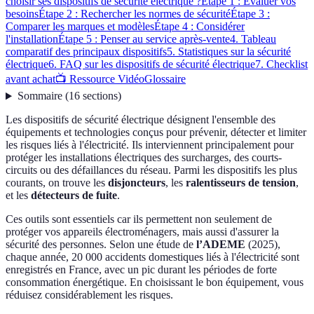
choisir ses dispositifs de sécurité électrique ?
Étape 1 : Évaluer vos
besoins
Étape 2 : Rechercher les normes de sécurité
Étape 3 :
Comparer les marques et modèles
Étape 4 : Considérer
l'installation
Étape 5 : Penser au service après-vente
4. Tableau
comparatif des principaux dispositifs
5. Statistiques sur la sécurité
électrique
6. FAQ sur les dispositifs de sécurité électrique
7. Checklist
avant achat
📺 Ressource Vidéo
Glossaire
Sommaire
(
16
sections
)
Les dispositifs de sécurité électrique désignent l'ensemble des
équipements et technologies conçus pour prévenir, détecter et limiter
les risques liés à l'électricité. Ils interviennent principalement pour
protéger les installations électriques des surcharges, des courts-
circuits ou des défaillances du réseau. Parmi les dispositifs les plus
courants, on trouve les
disjoncteurs
, les
ralentisseurs de tension
,
et les
détecteurs de fuite
.
Ces outils sont essentiels car ils permettent non seulement de
protéger vos appareils électroménagers, mais aussi d'assurer la
sécurité des personnes. Selon une étude de
l’ADEME
(2025),
chaque année, 20 000 accidents domestiques liés à l'électricité sont
enregistrés en France, avec un pic durant les périodes de forte
consommation énergétique. En choisissant le bon équipement, vous
réduisez considérablement les risques.