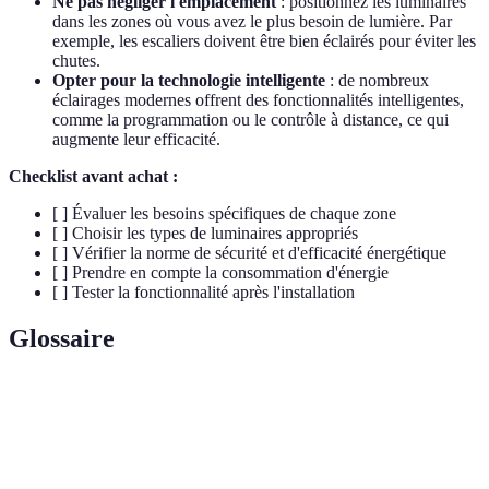
Ne pas négliger l'emplacement
: positionnez les luminaires
dans les zones où vous avez le plus besoin de lumière. Par
exemple, les escaliers doivent être bien éclairés pour éviter les
chutes.
Opter pour la technologie intelligente
: de nombreux
éclairages modernes offrent des fonctionnalités intelligentes,
comme la programmation ou le contrôle à distance, ce qui
augmente leur efficacité.
Checklist avant achat :
[ ] Évaluer les besoins spécifiques de chaque zone
[ ] Choisir les types de luminaires appropriés
[ ] Vérifier la norme de sécurité et d'efficacité énergétique
[ ] Prendre en compte la consommation d'énergie
[ ] Tester la fonctionnalité après l'installation
Glossaire
Terme
Définition
Éclairage
Source lumineuse qui utilise des diodes pour
LED
produire de la lumière de manière plus efficace.