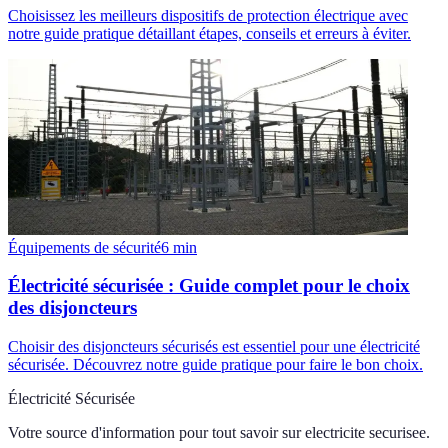
Choisissez les meilleurs dispositifs de protection électrique avec
notre guide pratique détaillant étapes, conseils et erreurs à éviter.
Équipements de sécurité
6
min
Électricité sécurisée : Guide complet pour le choix
des disjoncteurs
Choisir des disjoncteurs sécurisés est essentiel pour une électricité
sécurisée. Découvrez notre guide pratique pour faire le bon choix.
Électricité Sécurisée
Votre source d'information pour tout savoir sur
electricite securisee
.