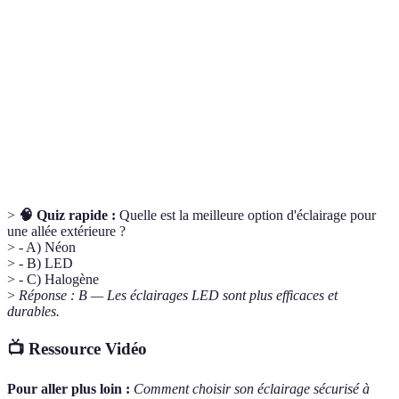
Indice de
Système qui classe la résistance d’un produit aux
protection
objets étrangers et à l’eau.
(IP)
Utilisation réduite d'énergie pour diminuer les
Économie
factures tout en conservant le même niveau de
d'énergie
confort.
>
🧠 Quiz rapide :
Quelle est la meilleure option d'éclairage pour
une allée extérieure ?
> - A) Néon
> - B) LED
> - C) Halogène
>
Réponse : B — Les éclairages LED sont plus efficaces et
durables.
📺 Ressource Vidéo
Pour aller plus loin :
Comment choisir son éclairage sécurisé à