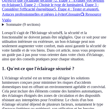
Qu'est-ce que l'éclairage sécurisé ?
2. Étape 1 : Évaluer vos besoins
en éclairage
3. Étape 2 : Choisir le type de luminaire
4. Étape 3 :
Considérer l'efficacité énergétique
5. Étape 4 : Tester et ajuster
6.
Astuces professionnelles et pièges à éviter
Glossaire
📺 Ressource
Vidéo
Sommaire
(
9
sections
)
Lorsqu'il s'agit de l'$éclairage sécurisé$, la sécurité et la
fonctionnalité ne doivent jamais être négligées. Que ce soit pour une
utilisation intérieure ou extérieure, un bon éclairage peut non
seulement augmenter votre confort, mais aussi garantir la sécurité de
votre famille et de vos biens. Dans cet article, nous vous proposons
un guide pas à pas pour vous orienter dans votre choix d'éclairage,
ainsi que des conseils pratiques pour chaque situation.
1. Qu'est-ce que l'éclairage sécurisé ?
L'éclairage sécurisé est un terme qui désigne les solutions
lumineuses conçues pour minimiser les risques d'accidents
domestiques tout en offrant un environnement agréable et convivial.
Cela peut inclure des éléments comme des lumières automatiques,
des éclairages éloignés des zones de circulation et des dispositifs
résistant aux intempéries pour l'extérieur. Le choix d'un bon
éclairage sécurisé dépend de plusieurs facteurs, notamment le type
d'espace (intérieur ou extérieur), son utilisation et les besoins