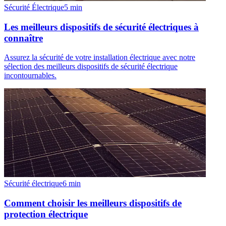
Sécurité Électrique
5
min
Les meilleurs dispositifs de sécurité électriques à
connaître
Assurez la sécurité de votre installation électrique avec notre
sélection des meilleurs dispositifs de sécurité électrique
incontournables.
Sécurité électrique
6
min
Comment choisir les meilleurs dispositifs de
protection électrique