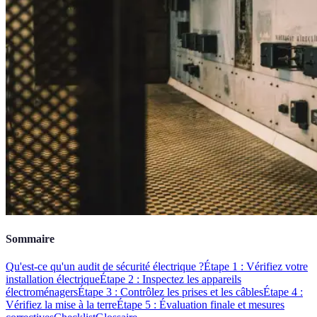
Sommaire
Qu'est-ce qu'un audit de sécurité électrique ?
Étape 1 : Vérifiez votre
installation électrique
Étape 2 : Inspectez les appareils
électroménagers
Étape 3 : Contrôlez les prises et les câbles
Étape 4 :
Vérifiez la mise à la terre
Étape 5 : Évaluation finale et mesures