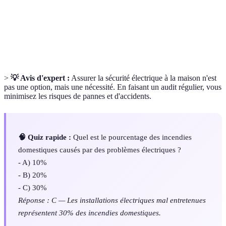
Disjoncteur
de surintensité ou de court-circuit.
Mise à la
Système qui protège les installations électriques en
terre
évacuant les courants de fuite dans le sol.
>
💡 Avis d'expert :
Assurer la sécurité électrique à la maison n'est
pas une option, mais une nécessité. En faisant un audit régulier, vous
minimisez les risques de pannes et d'accidents.
🧠 Quiz rapide :
Quel est le pourcentage des incendies
domestiques causés par des problèmes électriques ?
- A) 10%
- B) 20%
- C) 30%
Réponse : C — Les installations électriques mal entretenues
représentent 30% des incendies domestiques.