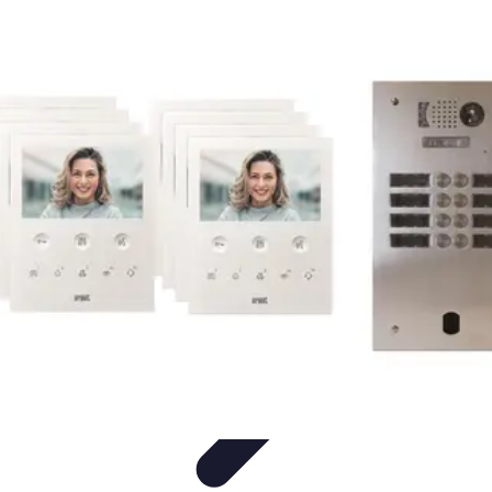
Électricité Sécurisée
Sécurité électrique
Audit et Sécurité
Sécurité Électrique
Prévention
des risques électriques
Tendances et Innovations
Électricité Sécurisée