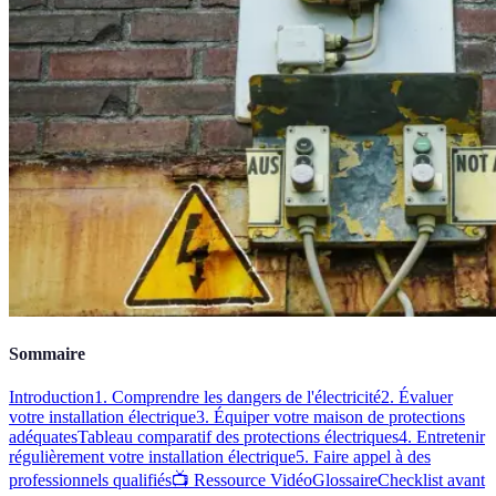
Sommaire
Introduction
1. Comprendre les dangers de l'électricité
2. Évaluer
votre installation électrique
3. Équiper votre maison de protections
adéquates
Tableau comparatif des protections électriques
4. Entretenir
régulièrement votre installation électrique
5. Faire appel à des
professionnels qualifiés
📺 Ressource Vidéo
Glossaire
Checklist avant