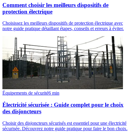
Comment choisir les meilleurs dispositifs de
protection électrique
Choisissez les meilleurs dispositifs de protection électrique avec
notre guide pratique détaillant étapes, conseils et erreurs à éviter.
Équipements de sécurité
6
min
Électricité sécurisée : Guide complet pour le choix
des disjoncteurs
Choisir des disjoncteurs sécurisés est essentiel pour une électricité
sécurisée. Découvrez notre guide pratique pour faire le bon choix.