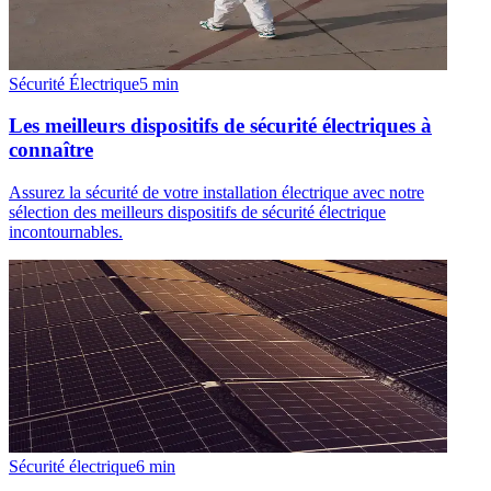
Sécurité Électrique
5
min
Les meilleurs dispositifs de sécurité électriques à
connaître
Assurez la sécurité de votre installation électrique avec notre
sélection des meilleurs dispositifs de sécurité électrique
incontournables.
Sécurité électrique
6
min