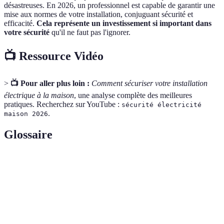
désastreuses. En 2026, un professionnel est capable de garantir une
mise aux normes de votre installation, conjuguant sécurité et
efficacité.
Cela représente un investissement si important dans
votre sécurité
qu'il ne faut pas l'ignorer.
📺 Ressource Vidéo
>
📺 Pour aller plus loin :
Comment sécuriser votre installation
électrique à la maison
, une analyse complète des meilleures
pratiques. Recherchez sur YouTube :
sécurité électricité
.
maison 2026
Glossaire
Terme
Définition
Disjoncteur
Appareil qui interrompt automatiquement le
différentiel
circuit en cas de fuite de courant.
Protection contre
Système protégeant les appareils des pics de