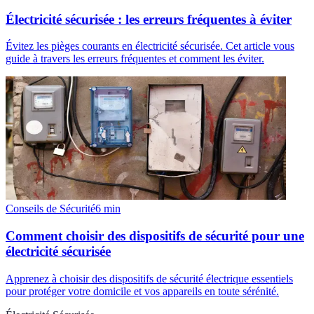
Électricité sécurisée : les erreurs fréquentes à éviter
Évitez les pièges courants en électricité sécurisée. Cet article vous
guide à travers les erreurs fréquentes et comment les éviter.
Conseils de Sécurité
6
min
Comment choisir des dispositifs de sécurité pour une
électricité sécurisée
Apprenez à choisir des dispositifs de sécurité électrique essentiels
pour protéger votre domicile et vos appareils en toute sérénité.