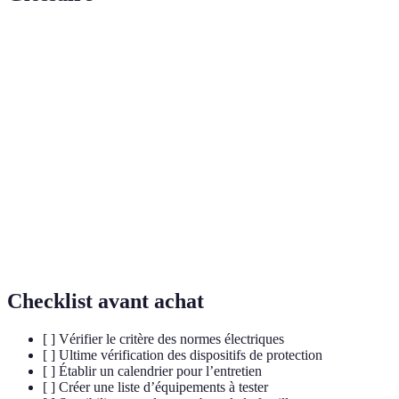
Terme
Définition
Appareil qui interrompt le courant en cas de
Disjoncteur
surcharge ou d'anomalie.
Prise de
Interface qui permet de relier un appareil électrique
courant
au réseau électrique.
Réglementation française qui encadre les
Norme NF
installations électriques domestiques pour assurer
C 15-100
leur sécurité.
Checklist avant achat
[ ] Vérifier le critère des normes électriques
[ ] Ultime vérification des dispositifs de protection
[ ] Établir un calendrier pour l’entretien
[ ] Créer une liste d’équipements à tester