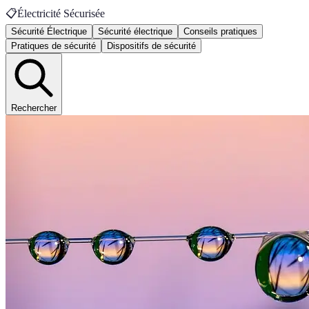
📋
Électricité Sécurisée
Sécurité Électrique
Sécurité électrique
Conseils pratiques
Pratiques de sécurité
Dispositifs de sécurité
Rechercher