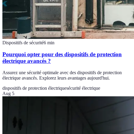
Dispositifs de sécurité
6
min
Pourquoi opter pour des dispositifs de protection
électrique avancés ?
Assurez une sécurité optimale avec des dispositifs de protection
électrique avancés. Explorez leurs avantages aujourd'hui.
dispositifs de protection électrique
sécurité électrique
Aug 5