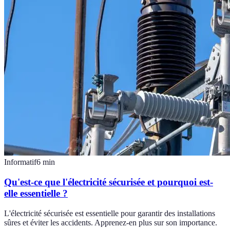
Informatif
6
min
Qu'est-ce que l'électricité sécurisée et pourquoi est-
elle essentielle ?
L'électricité sécurisée est essentielle pour garantir des installations
sûres et éviter les accidents. Apprenez-en plus sur son importance.