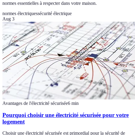
normes essentielles à respecter dans votre maison.
normes électriques
sécurité électrique
Aug 3
Avantages de l'électricité sécurisée
6
min
Pourquoi choisir une électricité sécurisée pour votre
logement
Choisir une électricité sécurisée est primordial pour la sécurité de