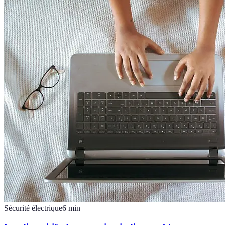
Sécurité électrique
6
min