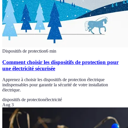
Dispositifs de protection
6
min
Comment choisir les dispositifs de protection pour
une électricité sécurisée
Apprenez à choisir les dispositifs de protection électrique
indispensables pour garantir la sécurité de votre installation
électrique.
dispositifs de protection
électricité
Aug 3