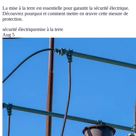
La mise à la terre est essentielle pour garantir la sécurité électrique.
Découvrez pourquoi et comment mettre en œuvre cette mesure de
protection.
sécurité électrique
mise à la terre
Aug 5