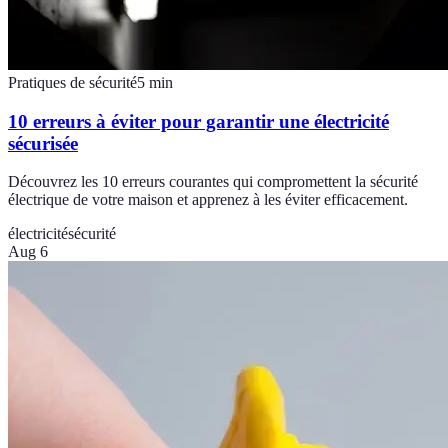
Pratiques de sécurité
5
min
10 erreurs à éviter pour garantir une électricité
sécurisée
Découvrez les 10 erreurs courantes qui compromettent la sécurité
électrique de votre maison et apprenez à les éviter efficacement.
électricité
sécurité
Aug 6