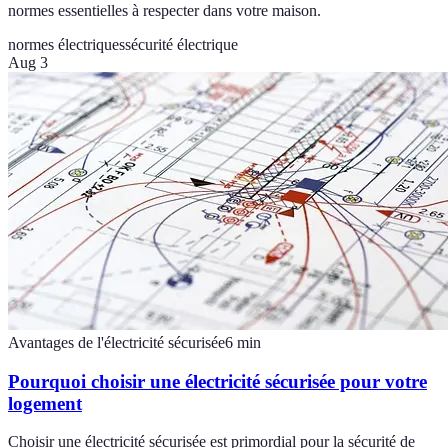
normes essentielles à respecter dans votre maison.
normes électriques
sécurité électrique
Aug 3
Avantages de l'électricité sécurisée
6
min
Pourquoi choisir une électricité sécurisée pour votre
logement
Choisir une électricité sécurisée est primordial pour la sécurité de