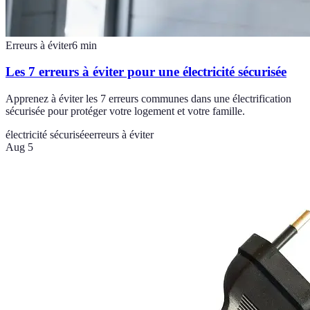
Erreurs à éviter
6
min
Les 7 erreurs à éviter pour une électricité sécurisée
Apprenez à éviter les 7 erreurs communes dans une électrification
sécurisée pour protéger votre logement et votre famille.
électricité sécurisée
erreurs à éviter
Aug 5