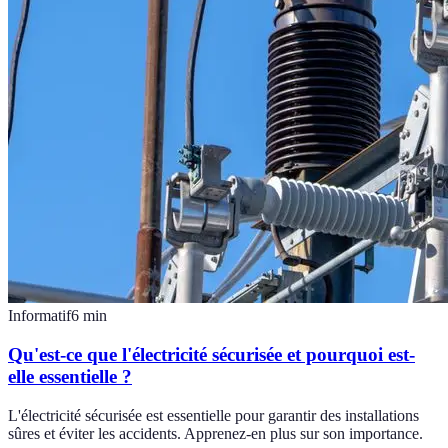
Informatif
6
min
Qu'est-ce que l'électricité sécurisée et pourquoi est-
elle essentielle ?
L'électricité sécurisée est essentielle pour garantir des installations
sûres et éviter les accidents. Apprenez-en plus sur son importance.