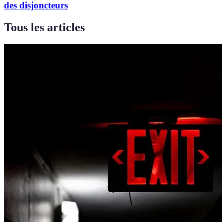
des disjoncteurs
Tous les articles