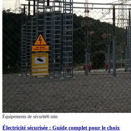
Équipements de sécurité
6
min
Électricité sécurisée : Guide complet pour le choix