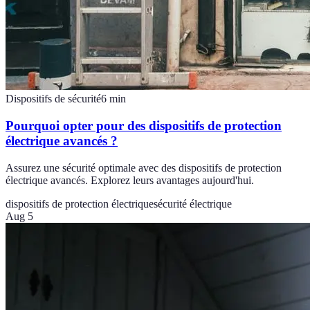
Dispositifs de sécurité
6
min
Pourquoi opter pour des dispositifs de protection
électrique avancés ?
Assurez une sécurité optimale avec des dispositifs de protection
électrique avancés. Explorez leurs avantages aujourd'hui.
dispositifs de protection électrique
sécurité électrique
Aug 5