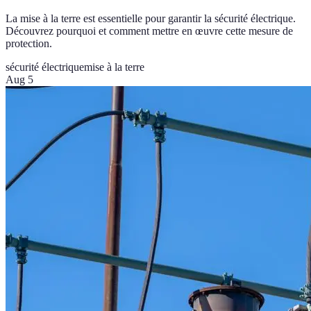
La mise à la terre est essentielle pour garantir la sécurité électrique.
Découvrez pourquoi et comment mettre en œuvre cette mesure de
protection.
sécurité électrique
mise à la terre
Aug 5