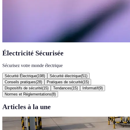
Électricité Sécurisée
Sécurisez votre monde électrique
Sécurité Électrique
(
198
)
Sécurité électrique
(
51
)
Conseils pratiques
(
28
)
Pratiques de sécurité
(
15
)
Dispositifs de sécurité
(
15
)
Tendances
(
15
)
Informatif
(
9
)
Normes et Réglementations
(
8
)
Articles à la une