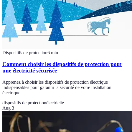
Dispositifs de protection
6
min
Comment choisir les dispositifs de protection pour
une électricité sécurisée
Apprenez à choisir les dispositifs de protection électrique
indispensables pour garantir la sécurité de votre installation
électrique.
dispositifs de protection
électricité
Aug 3