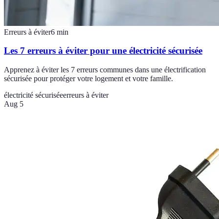
Erreurs à éviter
6
min
Les 7 erreurs à éviter pour une électricité sécurisée
Apprenez à éviter les 7 erreurs communes dans une électrification
sécurisée pour protéger votre logement et votre famille.
électricité sécurisée
erreurs à éviter
Aug 5