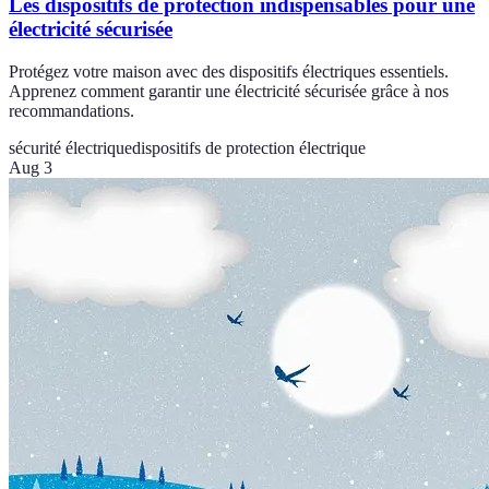
Les dispositifs de protection indispensables pour une
électricité sécurisée
Protégez votre maison avec des dispositifs électriques essentiels.
Apprenez comment garantir une électricité sécurisée grâce à nos
recommandations.
sécurité électrique
dispositifs de protection électrique
Aug 3