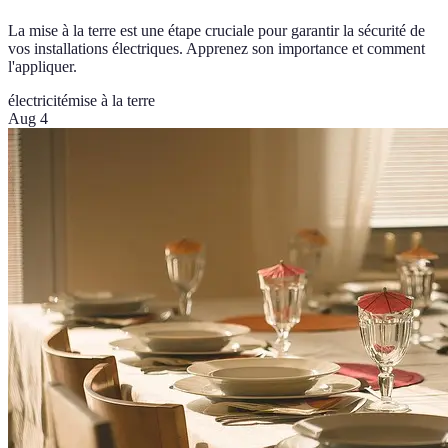
La mise à la terre est une étape cruciale pour garantir la sécurité de
vos installations électriques. Apprenez son importance et comment
l'appliquer.
électricité
mise à la terre
Aug 4