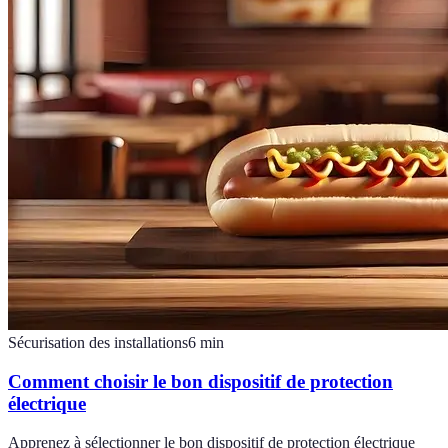
Sécurisation des installations
6
min
Comment choisir le bon dispositif de protection
électrique
Apprenez à sélectionner le bon dispositif de protection électrique