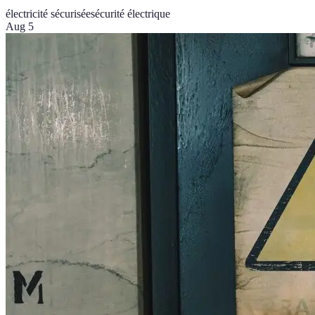
électricité sécurisée
sécurité électrique
Aug 5