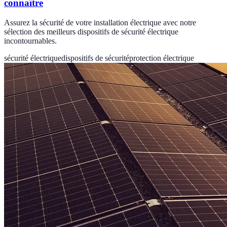
connaître
Assurez la sécurité de votre installation électrique avec notre
sélection des meilleurs dispositifs de sécurité électrique
incontournables.
sécurité électrique
dispositifs de sécurité
protection électrique