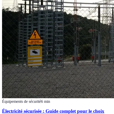
Équipements de sécurité
6
min
Électricité sécurisée : Guide complet pour le choix