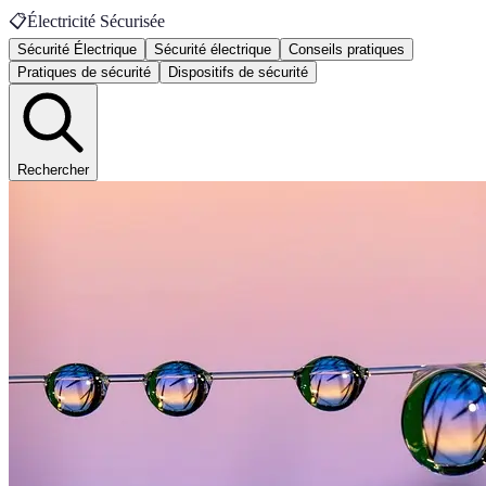
📋
Électricité Sécurisée
Sécurité Électrique
Sécurité électrique
Conseils pratiques
Pratiques de sécurité
Dispositifs de sécurité
Rechercher