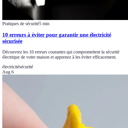
Pratiques de sécurité
5
min
10 erreurs à éviter pour garantir une électricité
sécurisée
Découvrez les 10 erreurs courantes qui compromettent la sécurité
électrique de votre maison et apprenez à les éviter efficacement.
électricité
sécurité
Aug 6