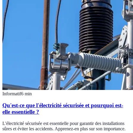
Informatif
6
min
Qu'est-ce que l'électricité sécurisée et pourquoi est-
elle essentielle ?
L'électricité sécurisée est essentielle pour garantir des installations
sûres et éviter les accidents. Apprenez-en plus sur son importance.