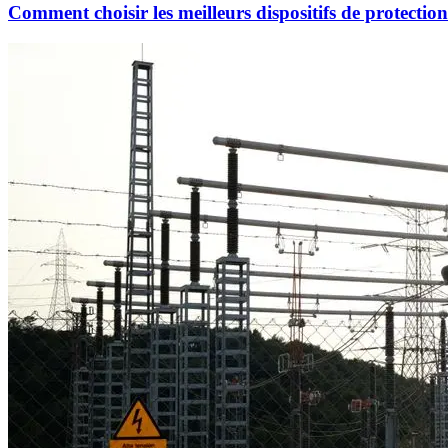
Comment choisir les meilleurs dispositifs de protection