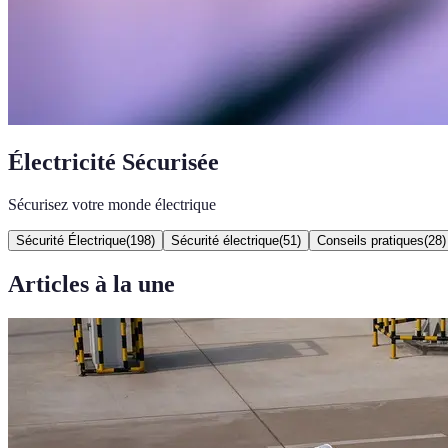
Électricité Sécurisée
Sécurisez votre monde électrique
Sécurité Électrique
(
198
)
Sécurité électrique
(
51
)
Conseils pratiques
(
28
)
Articles à la une