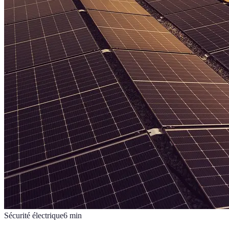
Sécurité électrique
6
min