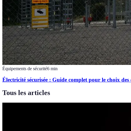
Équipements de sécurité
6
min
Électricité sécurisée : Guide complet pour le choix des
Tous les articles