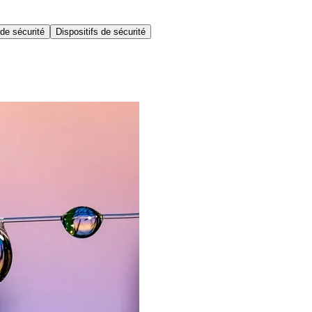
de sécurité
Dispositifs de sécurité