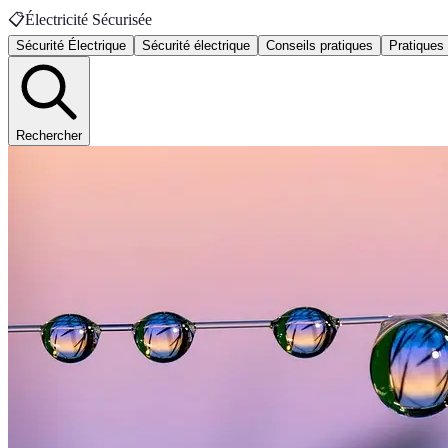
📋
Électricité Sécurisée
Sécurité Électrique
Sécurité électrique
Conseils pratiques
Pratiques 
Rechercher