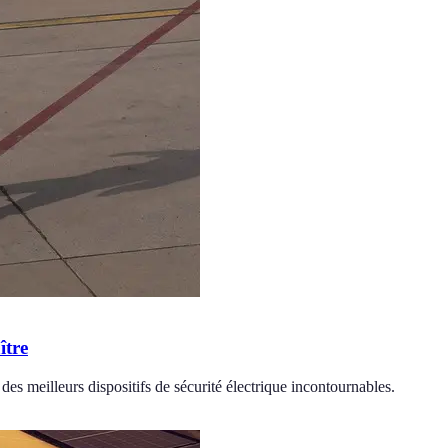
ître
 des meilleurs dispositifs de sécurité électrique incontournables.