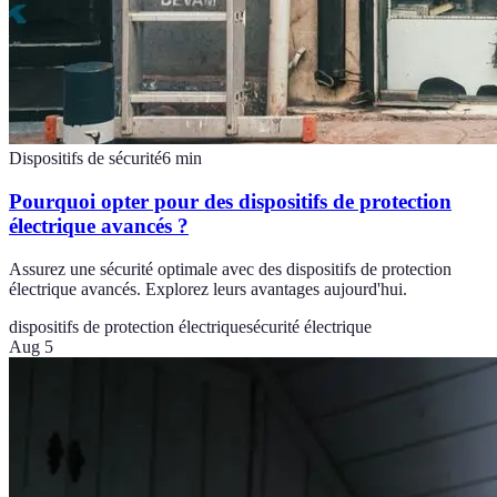
Dispositifs de sécurité
6
min
Pourquoi opter pour des dispositifs de protection
électrique avancés ?
Assurez une sécurité optimale avec des dispositifs de protection
électrique avancés. Explorez leurs avantages aujourd'hui.
dispositifs de protection électrique
sécurité électrique
Aug 5