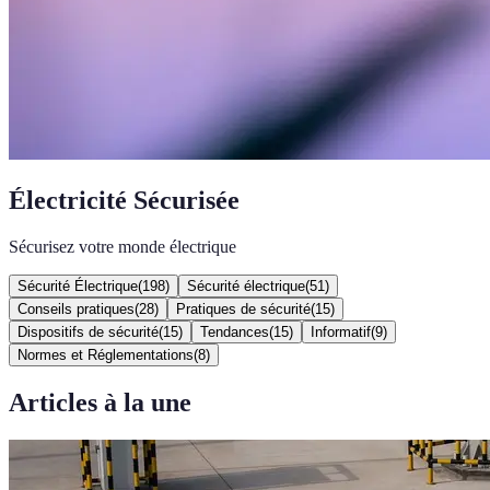
Électricité Sécurisée
Sécurisez votre monde électrique
Sécurité Électrique
(
198
)
Sécurité électrique
(
51
)
Conseils pratiques
(
28
)
Pratiques de sécurité
(
15
)
Dispositifs de sécurité
(
15
)
Tendances
(
15
)
Informatif
(
9
)
Normes et Réglementations
(
8
)
Articles à la une