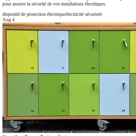
pour assurer la sécurité de vos installations électriques.
dispositif de protection électrique
électricité sécurisée
Aug 4