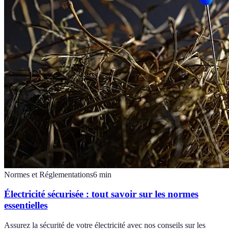
Normes et Réglementations
6
min
Électricité sécurisée : tout savoir sur les normes
essentielles
Assurez la sécurité de votre électricité avec nos conseils sur les