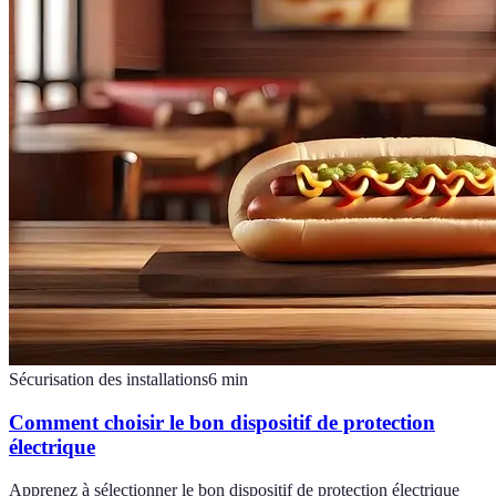
Sécurisation des installations
6
min
Comment choisir le bon dispositif de protection
électrique
Apprenez à sélectionner le bon dispositif de protection électrique