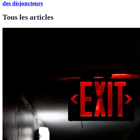
des disjoncteurs
Tous les articles