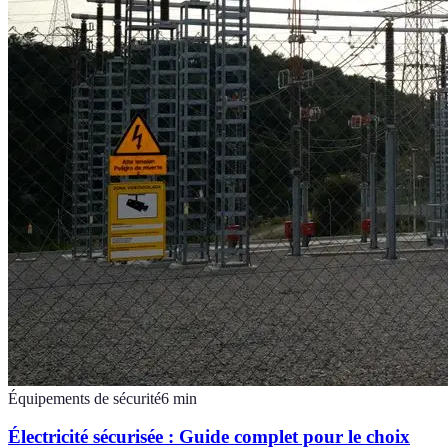
Équipements de sécurité
6
min
Électricité sécurisée : Guide complet pour le choix