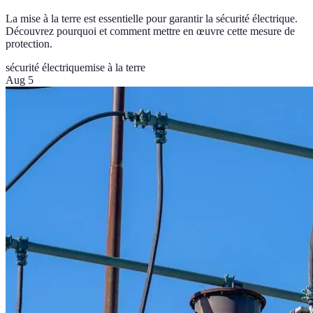
La mise à la terre est essentielle pour garantir la sécurité électrique.
Découvrez pourquoi et comment mettre en œuvre cette mesure de
protection.
sécurité électrique
mise à la terre
Aug 5