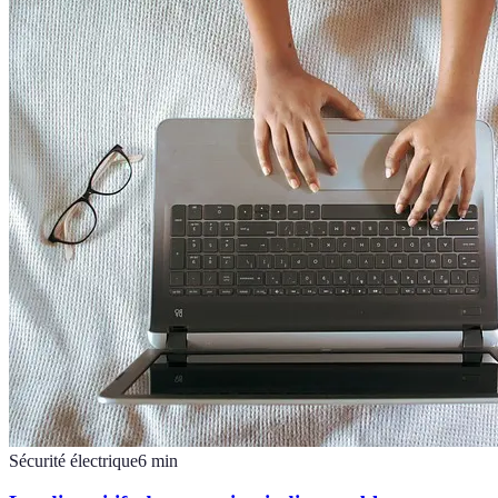
Sécurité électrique
6
min