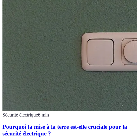
Sécurité électrique
6
min
Pourquoi la mise à la terre est-elle cruciale pour la
sécurité électrique ?