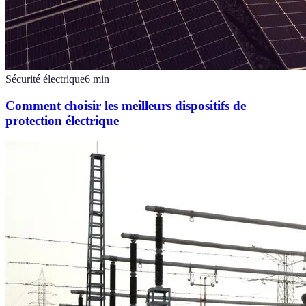
Sécurité électrique
6
min
Comment choisir les meilleurs dispositifs de
protection électrique