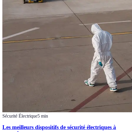
Sécurité Électrique
5
min
Les meilleurs dispositifs de sécurité électriques à