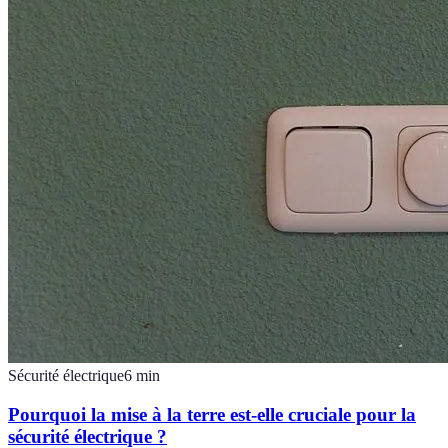
Sécurité électrique
6
min
Pourquoi la mise à la terre est-elle cruciale pour la
sécurité électrique ?