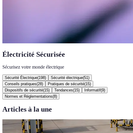
Électricité Sécurisée
Sécurisez votre monde électrique
Sécurité Électrique
(
198
)
Sécurité électrique
(
51
)
Conseils pratiques
(
28
)
Pratiques de sécurité
(
15
)
Dispositifs de sécurité
(
15
)
Tendances
(
15
)
Informatif
(
9
)
Normes et Réglementations
(
8
)
Articles à la une