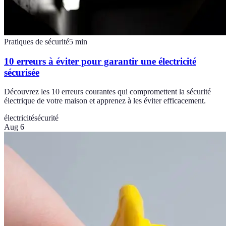
Pratiques de sécurité
5
min
10 erreurs à éviter pour garantir une électricité
sécurisée
Découvrez les 10 erreurs courantes qui compromettent la sécurité
électrique de votre maison et apprenez à les éviter efficacement.
électricité
sécurité
Aug 6