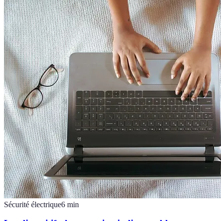
Sécurité électrique
6
min