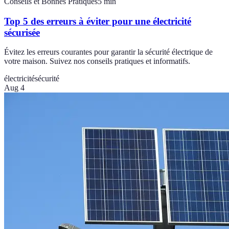
Conseils et Bonnes Pratiques
5
min
Top 5 des erreurs à éviter pour une électricité
sécurisée
Évitez les erreurs courantes pour garantir la sécurité électrique de
votre maison. Suivez nos conseils pratiques et informatifs.
électricité
sécurité
Aug 4