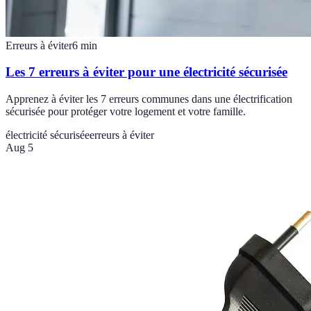
Erreurs à éviter
6
min
Les 7 erreurs à éviter pour une électricité sécurisée
Apprenez à éviter les 7 erreurs communes dans une électrification
sécurisée pour protéger votre logement et votre famille.
électricité sécurisée
erreurs à éviter
Aug 5