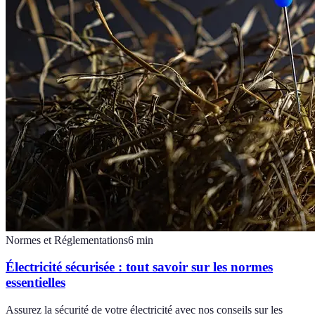
Normes et Réglementations
6
min
Électricité sécurisée : tout savoir sur les normes
essentielles
Assurez la sécurité de votre électricité avec nos conseils sur les