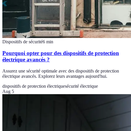
Dispositifs de sécurité
6
min
Pourquoi opter pour des dispositifs de protection
électrique avancés ?
Assurez une sécurité optimale avec des dispositifs de protection
électrique avancés. Explorez leurs avantages aujourd'hui.
dispositifs de protection électrique
sécurité électrique
Aug 5