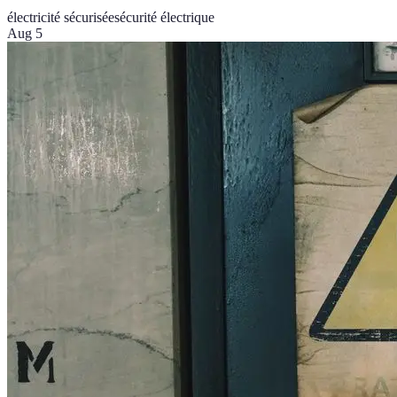
électricité sécurisée
sécurité électrique
Aug 5