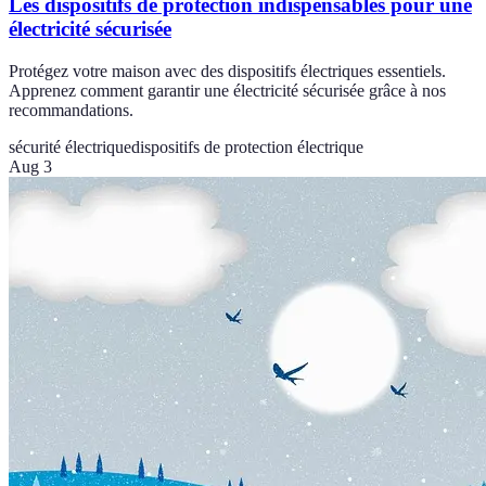
Les dispositifs de protection indispensables pour une
électricité sécurisée
Protégez votre maison avec des dispositifs électriques essentiels.
Apprenez comment garantir une électricité sécurisée grâce à nos
recommandations.
sécurité électrique
dispositifs de protection électrique
Aug 3