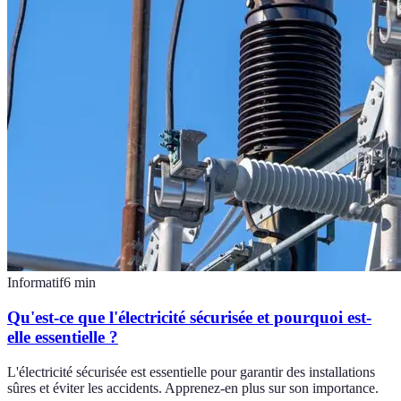
Informatif
6
min
Qu'est-ce que l'électricité sécurisée et pourquoi est-
elle essentielle ?
L'électricité sécurisée est essentielle pour garantir des installations
sûres et éviter les accidents. Apprenez-en plus sur son importance.