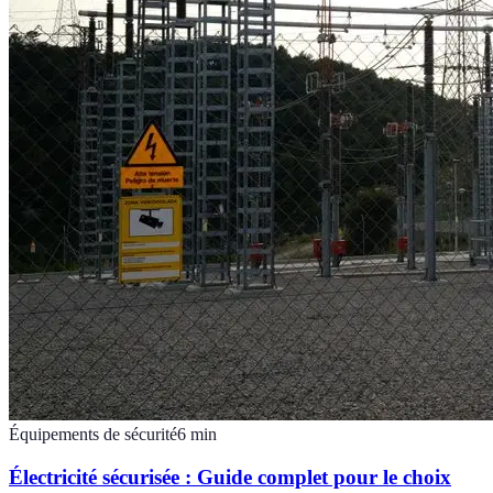
Équipements de sécurité
6
min
Électricité sécurisée : Guide complet pour le choix