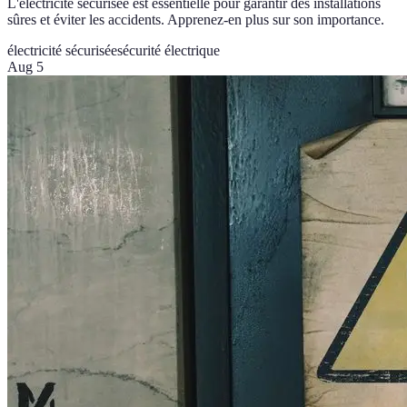
L'électricité sécurisée est essentielle pour garantir des installations
sûres et éviter les accidents. Apprenez-en plus sur son importance.
électricité sécurisée
sécurité électrique
Aug 5