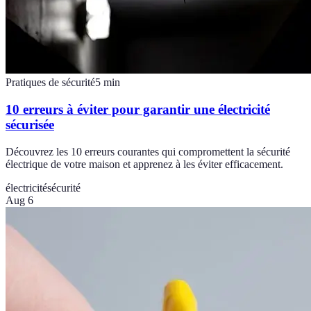
Pratiques de sécurité
5
min
10 erreurs à éviter pour garantir une électricité
sécurisée
Découvrez les 10 erreurs courantes qui compromettent la sécurité
électrique de votre maison et apprenez à les éviter efficacement.
électricité
sécurité
Aug 6