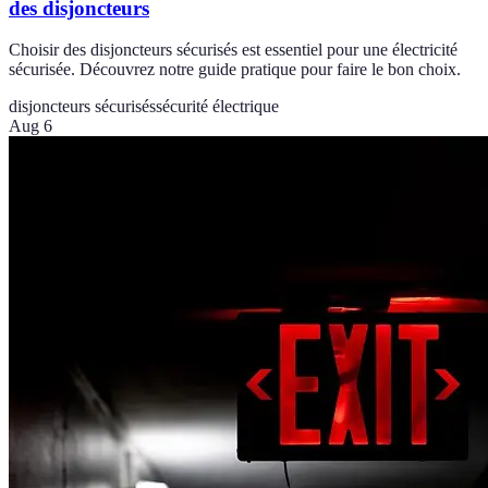
des disjoncteurs
Choisir des disjoncteurs sécurisés est essentiel pour une électricité
sécurisée. Découvrez notre guide pratique pour faire le bon choix.
disjoncteurs sécurisés
sécurité électrique
Aug 6