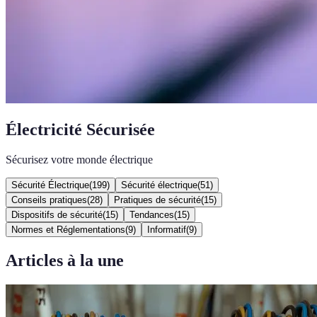
Électricité Sécurisée
Sécurisez votre monde électrique
Sécurité Électrique
(
199
)
Sécurité électrique
(
51
)
Conseils pratiques
(
28
)
Pratiques de sécurité
(
15
)
Dispositifs de sécurité
(
15
)
Tendances
(
15
)
Normes et Réglementations
(
9
)
Informatif
(
9
)
Articles à la une