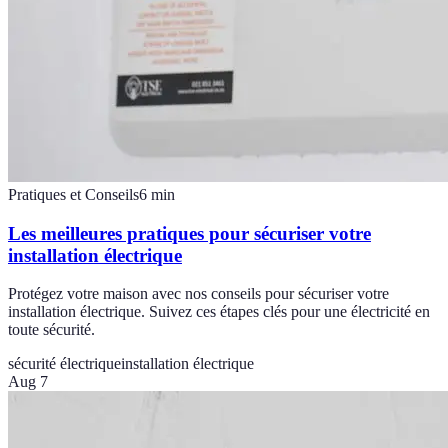
Pratiques et Conseils
6
min
Les meilleures pratiques pour sécuriser votre
installation électrique
Protégez votre maison avec nos conseils pour sécuriser votre
installation électrique. Suivez ces étapes clés pour une électricité en
toute sécurité.
sécurité électrique
installation électrique
Aug 7