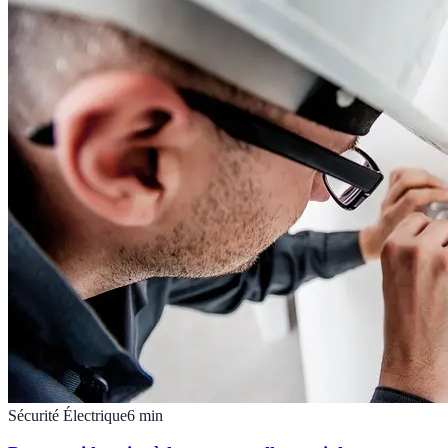
Sécurité Électrique
6
min