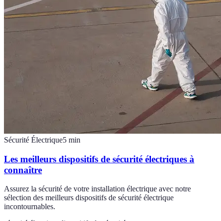
Sécurité Électrique
5
min
Les meilleurs dispositifs de sécurité électriques à
connaître
Assurez la sécurité de votre installation électrique avec notre
sélection des meilleurs dispositifs de sécurité électrique
incontournables.