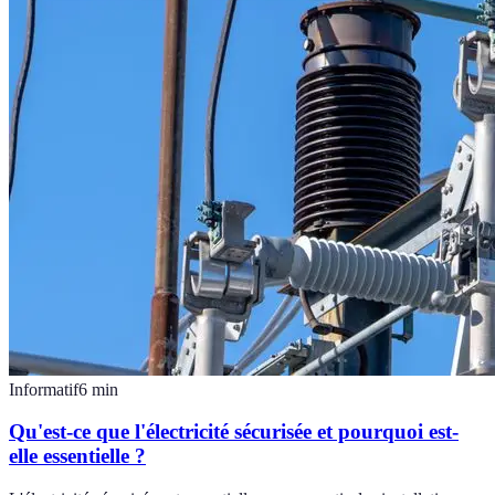
Informatif
6
min
Qu'est-ce que l'électricité sécurisée et pourquoi est-
elle essentielle ?