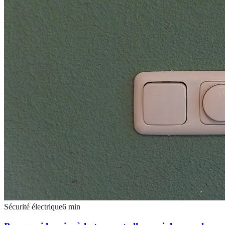
Sécurité électrique
6
min