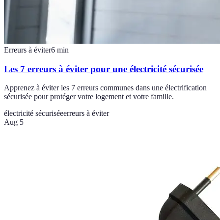
Erreurs à éviter
6
min
Les 7 erreurs à éviter pour une électricité sécurisée
Apprenez à éviter les 7 erreurs communes dans une électrification
sécurisée pour protéger votre logement et votre famille.
électricité sécurisée
erreurs à éviter
Aug 5