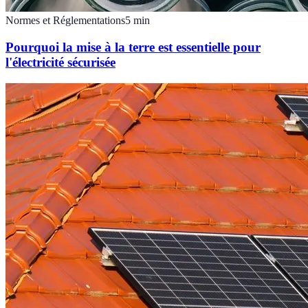
Normes et Réglementations
5
min
Pourquoi la mise à la terre est essentielle pour
l'électricité sécurisée